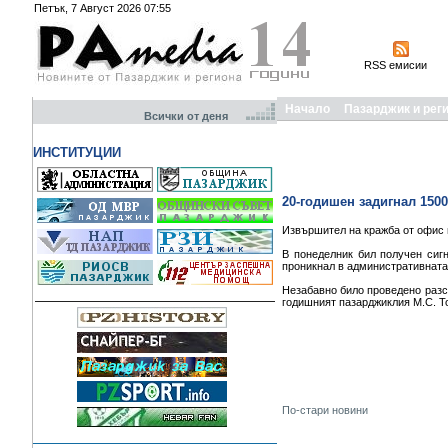
Петък, 7 Август 2026 07:55
RSS емисии
Начало
Пазарджик и рег
Всички от деня
ИНСТИТУЦИИ
20-годишен задигнал 150
Извършител на кражба от офис 
В понеделник бил получен сиг
проникнал в административната 
Незабавно било проведено разсл
годишният пазарджиклия М.С. То
По-стари новини