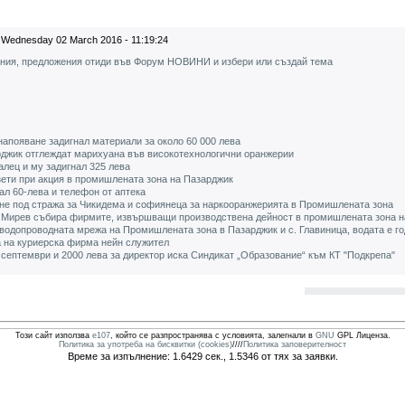
Wednesday 02 March 2016 - 11:19:24
ения, предложения отиди във Форум НОВИНИ и избери или създай тема
напояване задигнал материали за около 60 000 лева
джик отглеждат марихуана във високотехнологични оранжерии
лец и му задигнал 325 лева
зети при акция в промишлената зона на Пазарджик
ал 60-лева и телефон от аптека
не под стража за Чикидема и софиянеца за наркооранжерията в Промишлената зона
 Мирев събира фирмите, извършващи производствена дейност в промишлената зона н
водопроводната мрежа на Промишлената зона в Пазарджик и с. Главиница, водата е го
а на куриерска фирма нейн служител
т септември и 2000 лева за директор иска Синдикат „Образование“ към КТ "Подкрепа"
Този сайт използва
e107
, който се разпространява с условията, залегнали в
GNU
GPL Лиценза.
Политика за употреба на бисквитки (cookies)
////
Политика заповерителност
Време за изпълнение: 1.6429 сек., 1.5346 от тях за заявки.