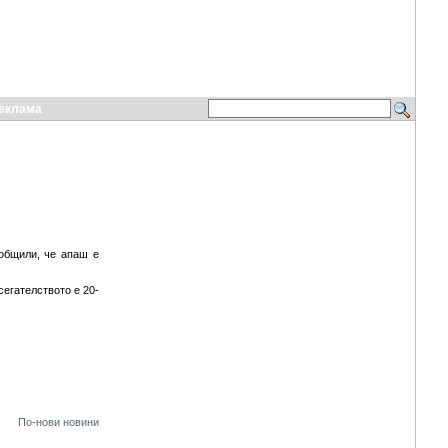
еклама
общили, че апаш е
егателството е 20-
По-нови новини