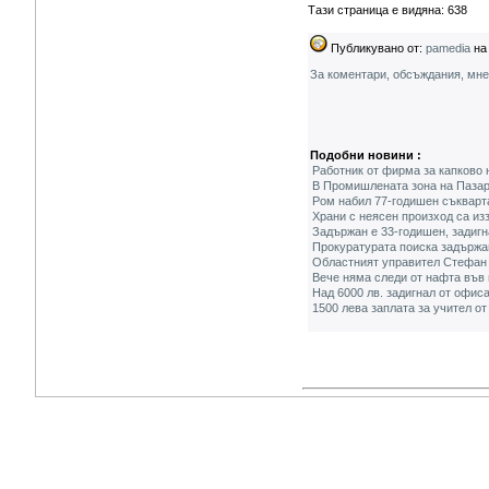
Тази страница е видяна: 638
Публикувано от:
pamedia
на 
За коментари, обсъждания, мн
Подобни новини :
Работник от фирма за капково 
В Промишлената зона на Пазар
Ром набил 77-годишен съкварта
Храни с неясен произход са из
Задържан е 33-годишен, задигн
Прокуратурата поиска задържа
Областният управител Стефан
Вече няма следи от нафта във 
Над 6000 лв. задигнал от офис
1500 лева заплата за учител о