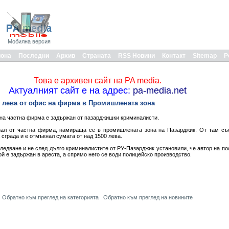
Мобилна версия
иона
Последни
Архив
Страната
RSS Новини
Контакт
Sitemap
Р
Това е архивен сайт на PA media.
Актуалният сайт е на адрес:
pa-media.net
0 лева от офис на фирма в Промишлената зона
на частна фирма е задържан от пазарджишки криминалисти.
нал от частна фирма, намираща се в промишлената зона на Пазарджик. От там съ
сграда и е отмъкнал сумата от над 1500 лева.
едване и не след дълго криминалистите от РУ-Пазарджик установили, че автор на пос
й е задържан в ареста, а спрямо него се води полицейско производство.
Обратно към преглед на категорията
Обратно към преглед на новините