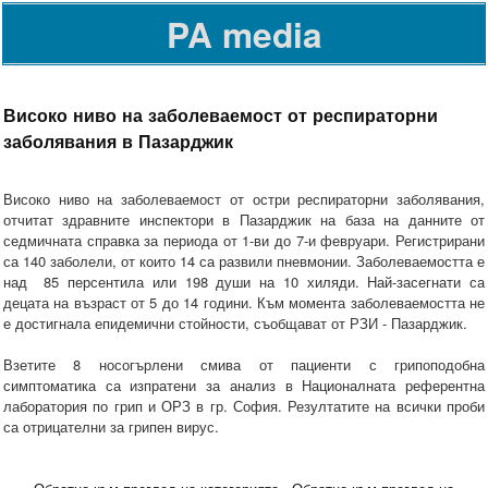
PA media
Високо ниво на заболеваемост от респираторни
заболявания в Пазарджик
Високо ниво на заболеваемост от остри респираторни заболявания,
отчитат здравните инспектори в Пазарджик на база на данните от
седмичната справка за периода от 1-ви до 7-и февруари. Регистрирани
са 140 заболели, от които 14 са развили пневмонии. Заболеваемостта е
над 85 персентила или 198 души на 10 хиляди. Най-засегнати са
децата на възраст от 5 до 14 години. Към момента заболеваемостта не
е достигнала епидемични стойности, съобщават от РЗИ - Пазарджик.
Взетите 8 носогърлени смива от пациенти с грипоподобна
симптоматика са изпратени за анализ в Националната референтна
лаборатория по грип и ОРЗ в гр. София. Резултатите на всички проби
са отрицателни за грипен вирус.