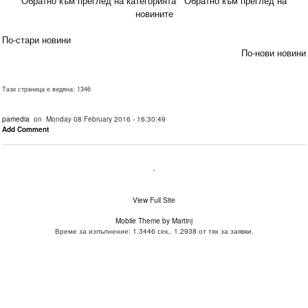
Обратно към преглед на категорията
Обратно към преглед на
новините
По-стари новини
По-нови новини
Тази страница е видяна: 1346
pamedia
on Monday 08 February 2016 - 16:30:49
Add Comment
.
View Full Site
Mobile Theme by Martinj
Време за изпълнение: 1.3446 сек., 1.2938 от тях за заявки.