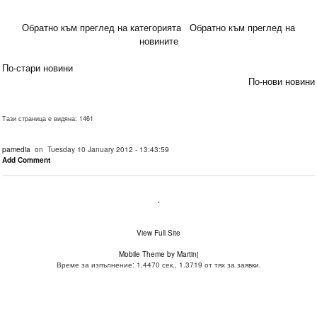
Обратно към преглед на категорията
Обратно към преглед на
новините
По-стари новини
По-нови новини
Тази страница е видяна: 1461
pamedia
on Tuesday 10 January 2012 - 13:43:59
Add Comment
.
View Full Site
Mobile Theme by Martinj
Време за изпълнение: 1.4470 сек., 1.3719 от тях за заявки.