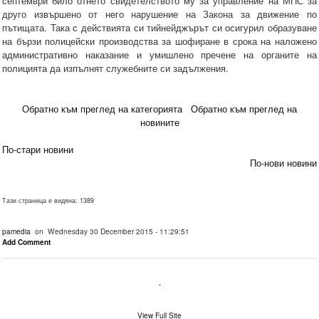
септември било отнето свидетелството му за управление на МПС за
друго извършено от него нарушение на Закона за движение по
пътищата. Така с действията си тийнейджърът си осигурил образуване
на бързи полицейски производства за шофиране в срока на наложено
административно наказание и умишлено пречене на органите на
полицията да изпълнят служебните си задължения.
Обратно към преглед на категорията
Обратно към преглед на
новините
По-стари новини
По-нови новини
Тази страница е видяна: 1389
pamedia
on Wednesday 30 December 2015 - 11:29:51
Add Comment
.
View Full Site