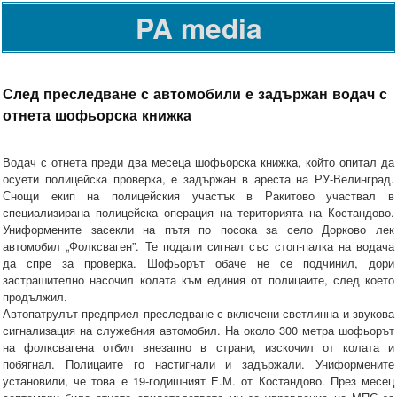
PA media
След преследване с автомобили е задържан водач с
отнета шофьорска книжка
Водач с отнета преди два месеца шофьорска книжка, който опитал да
осуети полицейска проверка, е задържан в ареста на РУ-Велинград.
Снощи екип на полицейския участък в Ракитово участвал в
специализирана полицейска операция на територията на Костандово.
Униформените засекли на пътя по посока за село Дорково лек
автомобил „Фолксваген”. Те подали сигнал със стоп-палка на водача
да спре за проверка. Шофьорът обаче не се подчинил, дори
застрашително насочил колата към единия от полицаите, след което
продължил.
Автопатрулът предприел преследване с включени светлинна и звукова
сигнализация на служебния автомобил. На около 300 метра шофьорът
на фолксвагена отбил внезапно в страни, изскочил от колата и
побягнал. Полицаите го настигнали и задържали. Униформените
установили, че това е 19-годишният Е.М. от Костандово. През месец