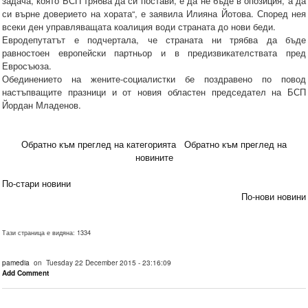
задача, която БСП трябва да си постави, е да не бъде в опозиция, а да
си върне доверието на хората“, е заявила Илияна Йотова. Според нея
всеки ден управляващата коалиция води страната до нови беди.
Евродепутатът е подчертала, че страната ни трябва да бъде
равностоен европейски партньор и в предизвикателствата пред
Евросъюза.
Обединението на жените-социалистки бе поздравено по повод
настъпващите празници и от новия областен председател на БСП
Йордан Младенов.
Обратно към преглед на категорията
Обратно към преглед на
новините
По-стари новини
По-нови новини
Тази страница е видяна: 1334
pamedia
on Tuesday 22 December 2015 - 23:16:09
Add Comment