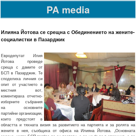
PA media
Илияна Йотова се срещна с Обединението на жените-
социалистки в Пазарджик
Евродепутат Илия
Йотова проведе
среща с дамите от
БСП в Пазарджик. Те
споделиха личния си
опит от участието в
местния вот,
коментираха отчетно-
изборните събрания
на основните
партийни организации,
които предстоят в
областта и тяхната визия за развитието на партията и за ролята на
жените в нея, съобщиха от офиса на Илияна Йотова. „Основната