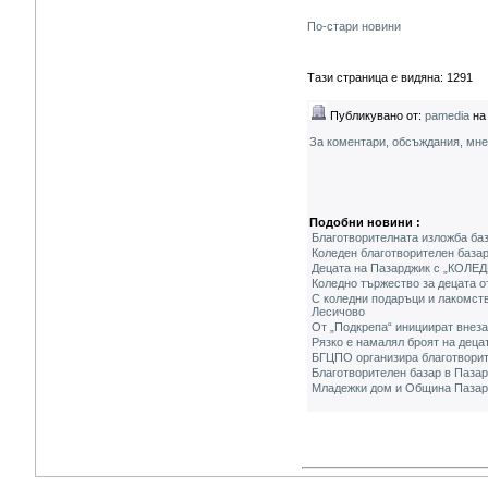
По-стари новини
Тази страница е видяна: 1291
Публикувано от:
pamedia
на 
За коментари, обсъждания, мн
Подобни новини :
Благотворителната изложба баз
Коледен благотворителен базар
Децата на Пазарджик с „КОЛЕ
Коледно тържество за децата о
С коледни подаръци и лакомств
Лесичово
От „Подкрепа“ инициират внеза
Рязко е намалял броят на децат
БГЦПО организира благотворит
Благотворителен базар в Пазар
Младежки дом и Община Пазард