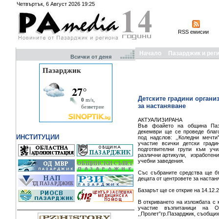
Четвъртък, 6 Август 2026 19:25
RSS емисии
Начало
Пазарджик и рег
Всички от деня
Детските градини организ
за настаняване
АКТУАЛИЗИРАНА
Във фоайето на община Паз
декември ще се проведе благо
ИНСТИТУЦИИ
под надслов: ,,Коледни мечти
участие всички детски гради
подготвителни групи към уч
различни артикули, изработени 
учебни заведения.
Със събраните средства ще бъ
децата от центровете за настан
Базарът ще се открие на 14.12.2
В откриването на изложбата с 
участие възпитаници на
,,Пролет”гр.Пазарджик, съобщих