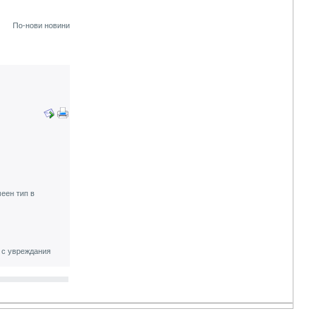
По-нови новини
еен тип в
 с увреждания