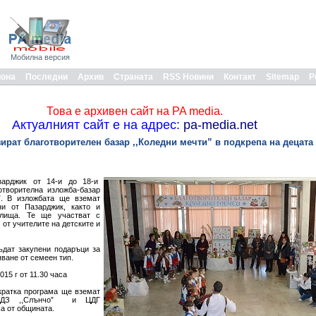
Мобилна версия
иона
Последни
Архив
Страната
RSS Новини
Контакт
Sitemap
Р
Това е архивен сайт на PA media.
Актуалният сайт е на адрес:
pa-media.net
ират благотворителен базар ,,Коледни мечти” в подкрепа на децата
арджик от 14-и до 18-и
творителна изложба-базар
”. В изложбата ще вземат
ни от Пазарджик, както и
илища. Те ще участват с
от учителите на детските и
дат закупени подаръци за
яване от семеен тип.
015 г от 11.30 часа
кратка програма ще вземат
 ОДЗ ,,Слънчо” и ЦДГ
а от общината.