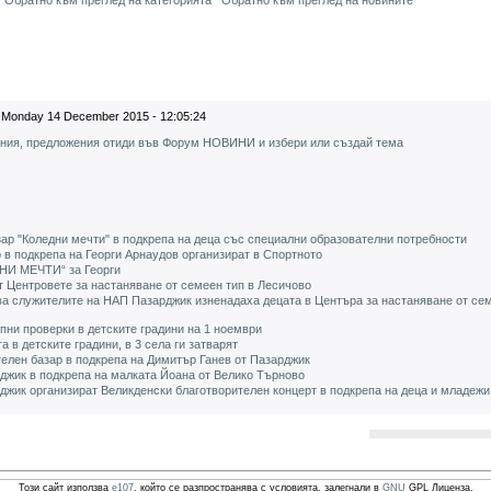
Обратно към преглед на категорията
Обратно към преглед на новините
Monday 14 December 2015 - 12:05:24
ения, предложения отиди във Форум НОВИНИ и избери или създай тема
ар "Коледни мечти" в подкрепа на деца със специални образователни потребности
 в подкрепа на Георги Арнаудов организират в Спортното
ДНИ МЕЧТИ“ за Георги
т Центровете за настаняване от семеен тип в Лесичово
а служителите на НАП Пазарджик изненадаха децата в Центъра за настаняване от сем
пни проверки в детските градини на 1 ноември
а в детските градини, в 3 села ги затварят
елен базар в подкрепа на Димитър Ганев от Пазарджик
джик в подкрепа на малката Йоана от Велико Търново
жик организират Великденски благотворителен концерт в подкрепа на деца и младежи
Този сайт използва
e107
, който се разпространява с условията, залегнали в
GNU
GPL Лиценза.