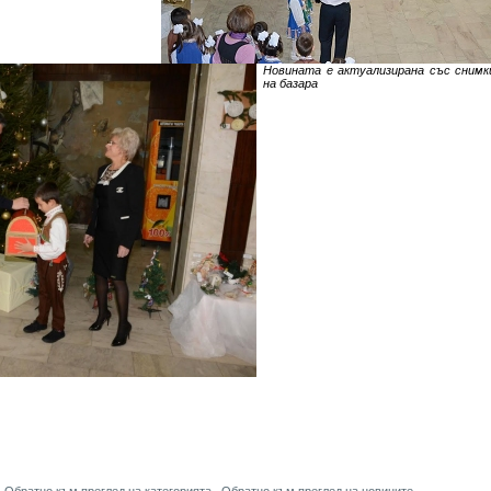
Новината е актуализирана със сним
на базара