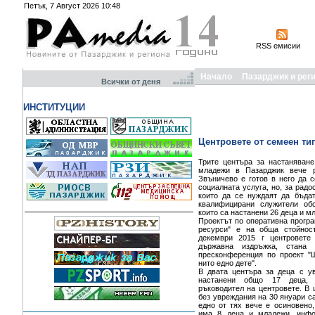
Петък, 7 Август 2026 10:48
RSS емисии
Начало
Пазарджик и рег
Всички от деня
ИНСТИТУЦИИ
Центровете от семеен ти
Трите центъра за настаняване
младежи в Пазарджик вече р
Звъничево е готов в него да с
социалната услуга, но, за радо
които да се нуждаят да бъда
квалифицирани служители об
които са настанени 26 деца и м
Проектът по оперативна програ
ресурси" е на обща стойнос
декември 2015 г центровете
държавна издръжка, стана 
пресконференция по проект "Ш
нито едно дете".
В двата центъра за деца с у
настанени общо 17 деца,
ръководител на центровете. В 
без увреждания на 30 януари са
едно от тях вече е осиновено
има 8 деца и младежи, инфо