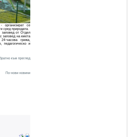
- организират се
ти сред природата.
с заповед от Отдел
с заповед на кмета
24-часова грижа,
о, педагогическо и
братно към преглед
По-нови новини