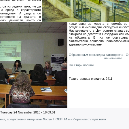
 са изградени така, че да
на среда с характерните
 помещения. А децата се
готвянето на храната, в
ички дейности, които са
характерни за живота в семейство 
рождени и именни дни, екскурзии и изле
Настаняването в Центровете става съ
"Закрила на детето" в Пазарджик или съ
на общината. В тях се осигурява 
включително социално, психологическ
здравно консултиране.
Обратно към преглед на категорията
О
на новините
По-стари новини
Тази страница е видяна: 2411
Tuesday 24 November 2015 - 18:09:01
ения, предложения отиди във Форум НОВИНИ и избери или създай тема