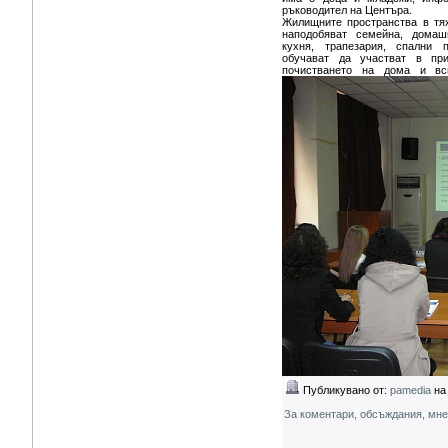
ръководител на Центъра.
Жилищните пространства в тях
наподобяват семейна, домаш
кухня, трапезария, спални
обучават да участват в при
почистването на дома и вс
Публикувано от:
pamedia
на 
За коментари, обсъждания, мн