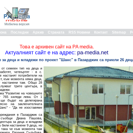
Мобилна версия
иона
Последни
Архив
Страната
RSS Новини
Контакт
Sitemap
Р
Това е архивен сайт на PA media.
Актуалният сайт е на адрес:
pa-media.net
п за деца и младежи по проект "Шанс" в Пазарджик са приели 26 дец
 от семеен тип на деца и
аботят, четвъртят - в с.
е настанят потребители на
ст, към момента няма деца,
т настанени там. Общо 28
служват трите центъра, в
ладежи.
ма "Развитие на човешките
т 765 хиляди лева. От 1
 ще бъдат на делегирана
ясно на заключителната
анс" - "Да не изоставяме
вреждания в Пазарджик са
 съобщи Диана Пашова,
центъра за деца и младежи
 били настанени 9 деца, но
, така че към момента там
рмира Евгения Гълъбова,