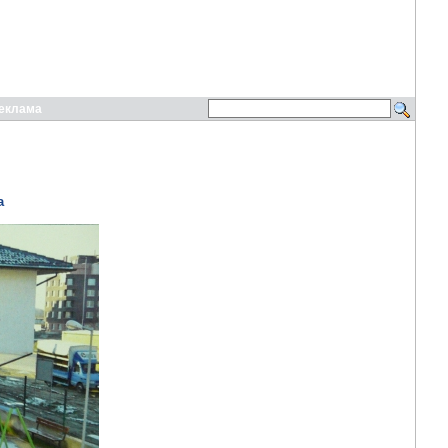
еклама
а