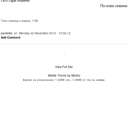
По-стари новини
По-нови новини
Тази страница е видяна: 1138
pamedia
on Monday 02 November 2015 - 15:06:12
Add Comment
.
View Full Site
Mobile Theme by Martinj
Време за изпълнение: 1.4296 сек., 1.3486 от тях за заявки.