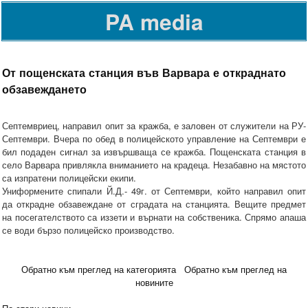
PA media
От пощенската станция във Варвара е откраднато
обзавеждането
Септемвриец, направил опит за кражба, е заловен от служители на РУ-
Септември. Вчера по обед в полицейското управление на Септември е
бил подаден сигнал за извършваща се кражба. Пощенската станция в
село Варвара привлякла вниманието на крадеца. Незабавно на мястото
са изпратени полицейски екипи.
Униформените спипали Й.Д.- 49г. от Септември, който направил опит
да открадне обзавеждане от сградата на станцията. Вещите предмет
на посегателството са иззети и върнати на собственика. Спрямо апаша
се води бързо полицейско производство.
Обратно към преглед на категорията
Обратно към преглед на
новините