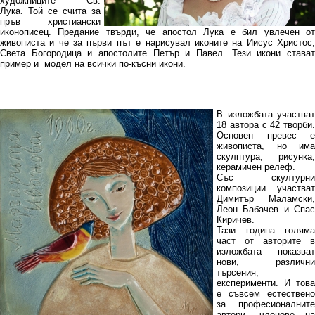
художниците – Св.
Лука. Той се счита за
пръв христиански
иконописец. Предание твърди, че апостол Лука е бил увлечен от
живописта и че за първи път е нарисувал иконите на Иисус Христос,
Света Богородица и апостолите Петър и Павел. Тези икони стават
пример и модел на всички по-късни икони.
В изложбата участват
18 автора с 42 творби.
Основен превес е
живописта, но има
скулптура, рисунка,
керамичен релеф.
Със скултурни
композиции участват
Димитър Маламски,
Леон Бабачев и Спас
Киричев.
Тази година голяма
част от авторите в
изложбата показват
нови, различни
търсения,
експерименти. И това
е съвсем естествено
за професионалните
автори, членове на