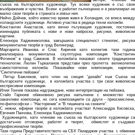
съюза на българските художници. Тук всеки художник е със свое
въображение и чувства. Всеки е работил пълноценно и е реализирал не
малко свои творби в страната и извън нея.
Нейчо Дойчев, който известно време живя в Холандия, се вписа между
холандските художници. Активно участва в редица техни изложби.
Константин Анастасов, като вечно пътуващия художник, постоянно
изненадва публиката с нови и нови наброски, рисунки, живописни
картини.
Елеонора Хаджиниколова, завършила специалност стенопис, рисува
монументални творби в град Велинград.
Маргарита Иванова и Спас Киричев като колектив тази година
реализираха монументална скулптурна композиция “Константин
Фотинов” в град Самоков. В изложбата показват своите традиционни
технологии. Люлин Търкаланов представи през пролетта великолепна
самостоятелна изложба. Показвайки нови композиции, наречени
“Синтетични пейзажи”.
Петър Бажлеков, като член на секция “дизайн” към Съюза на
българските художници, в изложбата участва с три свои живописни
експресивни композиции.
Илия Тончев показва надграждане, нови интерпретации на пейзажа.
Стайо Гарноев обикновено рисува напълнени с множество хора
закачливи композици, но сега композициите са други - преосмислени,
по-философски – “Насторение” и “В тишината на сенките”.
С нежни, ефирни творби в изложбата участват Александра Кисовска,
Евгения Панчова, Елеонора Хаджиниколова.
Художниците, като членове на съюза на българските художници са
достатъчно отговорни, работят и творят, обмислят и създават
професионални творби.
Тази година Представителството на СБХ Пазарджик участва с обменни