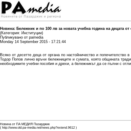
Новина: Бележник и по 100 лв за новата учебна година на децата от
(Категория: Институции)
Публикувано от pamedia
Monday 14 September 2015 - 17:21:44
Всяко от десетте деца от органа по настойничество и попечителство 
Тодор Попов лично връчи бележниците и сумата, която общината тради
необходимите учебни пособия и дрехи, а бележникът да се пълни с отл
Новина от ПА МЕДИЯ Пазарджик
( http://www.old.pa-media.net/news.php?extend.9612 )