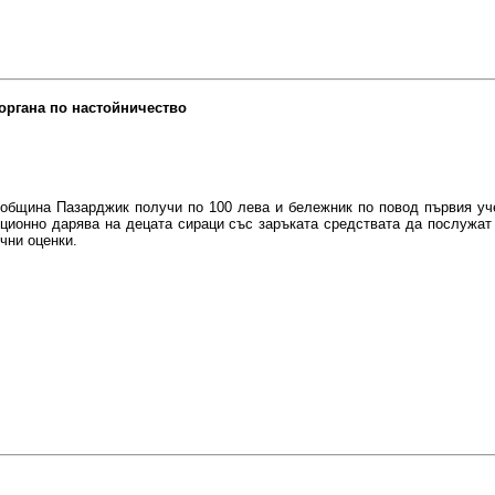
 органа по настойничество
в община Пазарджик получи по 100 лева и бележник по повод първия уч
ционно дарява на децата сираци със заръката средствата да послужат 
ични оценки.