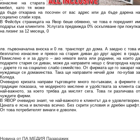
изнасяне на старата
мебел, като тя може
да бъде откарана на посочен от вас адрес или да бъде дарена на
социално слаби хора.
В Фейсбук страницата на Явор беше обявено, че това е поредният им
подарък към клиентите. Услугата предвижда 0% оскъпяване при покупка
на лизинг за 12 месеца, 0
лв. първоначална вноска и 0 лв. транспорт до дома. А заедно с това и
безплатно изнасяне и превоз на стария диван до друг адрес в града.
Помислено е и за друго – ако нямате вила или роднини, на които да
подарите стария си диван, може да направите нещо с благородна кауза
– дарете го на социално слабо семейство. От фирмата ще го закарат на
нуждаещи се домакинства. Така ще направите нечий дом по-хубав за
Коледа.
Очевидно кризата направи търговците много по-гъвкави, а фирмите с
традиции показаха, че модерното мислене и удобствата за клиента са
най-важното, за което трябва да мислят сега. Това ги различава от
чуждите фирми.
В ЯВОР очевидно знаят, че най-важното е клиентът да е удовлетворен.
Цената е ясна и включва всичко. Без скрити условия и дребен шрифт.
От това потребителят винаги е доволен.
Новина от ПА МЕДИЯ Пазарджик