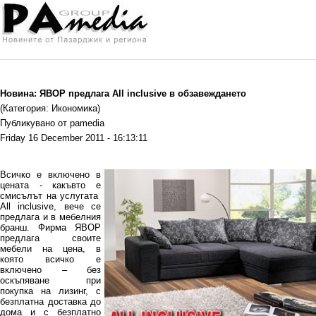
Новина: ЯВОР предлага All inclusive в обзавеждането
(Категория: Икономика)
Публикувано от pamedia
Friday 16 December 2011 - 16:13:11
Всичко е включено в
цената - какъвто е
смисълът на услугата
All inclusive, вече се
предлага и в мебелния
бранш. Фирма ЯВОР
предлага своите
мебели на цена, в
която всичко е
включено – без
оскъпяване при
покупка на лизинг, с
безплатна доставка до
дома и с безплатно