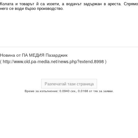
Колата и товарът й са иззети, а водачът задържан в ареста. Спрямо
него се води бързо производство.
Новина от ПА МЕДИЯ Пазарджик
( http://www.old.pa-media.net/news.php?extend.8998 )
Време за изпълнение: 0.0940 сек., 0.0168 от тях за заявки.