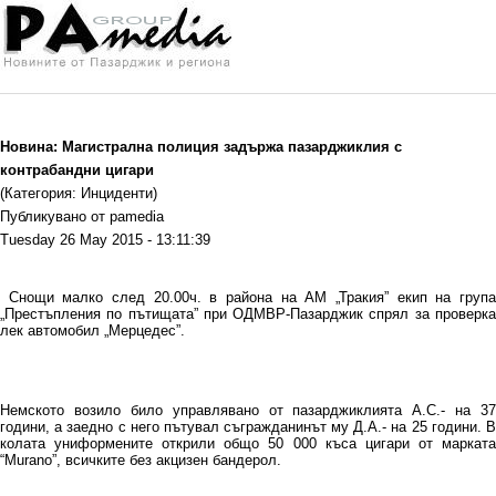
Новина: Магистрална полиция задържа пазарджиклия с
контрабандни цигари
(Категория: Инциденти)
Публикувано от pamedia
Tuesday 26 May 2015 - 13:11:39
Снощи малко след 20.00ч. в района на АМ „Тракия” екип на група
„Престъпления по пътищата” при ОДМВР-Пазарджик спрял за проверка
лек автомобил „Мерцедес”.
Немското возило било управлявано от пазарджиклията А.С.- на 37
години, а заедно с него пътувал съгражданинът му Д.А.- на 25 години. В
колата униформените открили общо 50 000 къса цигари от марката
“Murano”, всичките без акцизен бандерол.