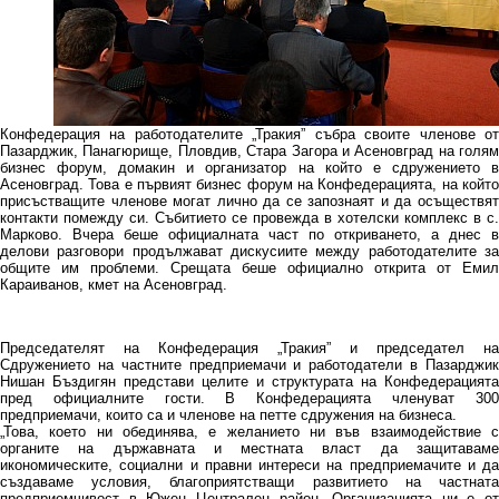
Конфедерация на работодателите „Тракия” събра своите членове от
Пазарджик, Панагюрище, Пловдив, Стара Загора и Асеновград на голям
бизнес форум, домакин и организатор на който е сдружението в
Асеновград. Това е първият бизнес форум на Конфедерацията, на който
присъстващите членове могат лично да се запознаят и да осъществят
контакти помежду си. Събитието се провежда в хотелски комплекс в с.
Марково. Вчера беше официалната част по откриването, а днес в
делови разговори продължават дискусиите между работодателите за
общите им проблеми. Срещата беше официално открита от Емил
Караиванов, кмет на Асеновград.
Председателят на Конфедерация „Тракия” и председател на
Сдружението на частните предприемачи и работодатели в Пазарджик
Нишан Бъздигян представи целите и структурата на Конфедерацията
пред официалните гости. В Конфедерацията членуват 300
предприемачи, които са и членове на петте сдружения на бизнеса.
„Това, което ни обединява, е желанието ни във взаимодействие с
органите на държавната и местната власт да защитаваме
икономическите, социални и правни интереси на предприемачите и да
създаваме условия, благоприятстващи развитието на частната
предприемчивост в Южен Централен район. Организацията ни е от