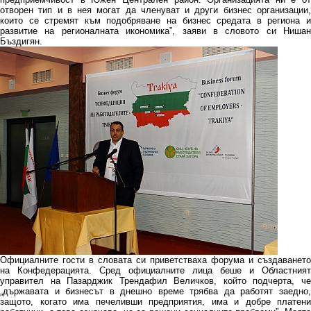
отворен тип и в нея могат да членуват и други бизнес организации,
които се стремят към подобряване на бизнес средата в региона и
развитие на регионалната икономика”, заяви в словото си Нишан
Бъздигян.
Официалните гости в словата си приветстваха форума и създаването
на Конфедерацията. Сред официалните лица беше и Областният
управител на Пазарджик Трендафил Величков, който подчерта, че
„държавата и бизнесът в днешно време трябва да работят заедно,
защото, когато има печеливши предприятия, има и добре платени