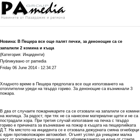
Новина: В Пещера все още палят печки, за денонощие са се
запалили 2 комина и къща
(Категория: Инциденти)
Публикувано от pamedia
Friday 06 June 2014 - 12:34:27
Хладното време в Пещера предполага все още използването на
отоплителни уреди на твърдо гориво. За денонощие са възникнали 3
пожара.
В два от случаите пожарникарите са се отзовали на запалили се комини
на жилища. За радост, при тях не са нанесени материални щети и не са
пострадали хора. При третия случай използване на печка с твърдо
гориво е причината за възникване на пожар в къщата на пещерлийката
Д.Т. На мястото на инцидента се е отзовала дежурната смяна огнеборци
с един противопожарен автомобил. Огънят успял да унищожи малка
част от покривната конструкция и от обзавеждането на една от стаите.