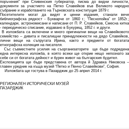
поръчения” при Сливенския губернатор, писма до видни личности,
документи за участието на Петко Славейков във Великото народно
събрание и изработването на Търновската конституция 1879 г.
Посетителите могат да видят и ценни издания, станали вече
библиографска рядкост - Букварче от 1860 г.; “Песнопойка” от 1852г.;
календари, астрономисани и написани от П. Р. Славейков, Смесна китка
- периодическо списание, издавано в Букурещ, 1852 г. и други.
В изложбата са включени и много оригинални вещи на Славейковото
семейство – дивита и писалищни принадлежности на дядо Славейков,
лични вещи на съпругата Ирина, както и предмети от богатата
етнографска колекция на писателя.
Със съвместните усилия на съорганизаторите ще бъде подредена
една интересна изложба, в която всеки ще открие нещо непознато за
себе си от богатата дейност и бурен живот на българския будител.
Експозицията ще бъде представена от автора й Здравка Никовска –
главен уредник на къща музей “Петко и Пенчо Славейкови”, София.
Изложбата ще гостува в Пазарджик до 25 април 2014 г.
РЕГИОНАЛЕН ИСТОРИЧЕСКИ МУЗЕЙ
ПАЗАРДЖИК