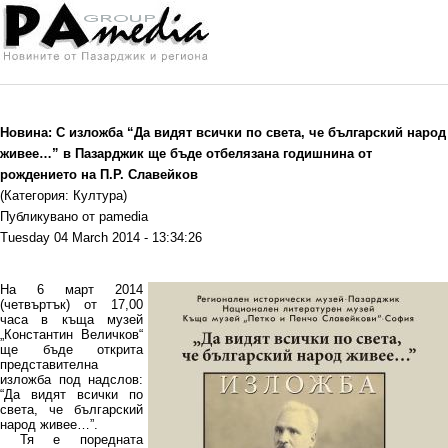
Новина: С изложба “Да видят всички по света, че българский народ
живее…” в Пазарджик ще бъде отбелязана годишнина от
рождението на П.Р. Славейков
(Категория: Култура)
Публикувано от pamedia
Tuesday 04 March 2014 - 13:34:26
На 6 март 2014
(четвъртък) от 17,00
часа в къща музей
„Константин Величков“
ще бъде открита
представителна
изложба под надслов:
“Да видят всички по
света, че българский
народ живее…”.
Тя е поредната