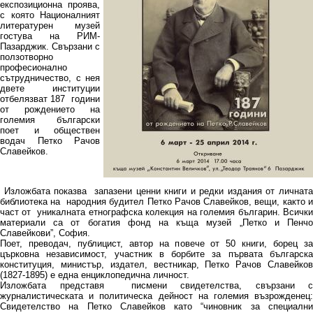
експозиционна проява,
с която Националният
литературен музей
гостува на РИМ-
Пазарджик. Свързани с
ползотворно
професионално
сътрудничество, с нея
двете институции
отбелязват 187 години
от рождението на
големия български
поет и обществен
водач Петко Рачов
Славейков.
Изложбата показва запазени ценни книги и редки издания от личната
библиотека на народния будител Петко Рачов Славейков, вещи, както и
част от уникалната етнографска колекция на големия българин. Всички
материали са от богатия фонд на къща музей „Петко и Пенчо
Славейкови”, София.
Поет, преводач, публицист, автор на повече от 50 книги, борец за
църковна независимост, участник в борбите за първата българска
конституция, министър, издател, вестникар, Петко Рачов Славейков
(1827-1895) е една енциклопедична личност.
Изложбата представя писмени свидетелства, свързани с
журналистическата и политическа дейност на големия възрожденец:
Свидетелство на Петко Славейков като “чиновник за специални