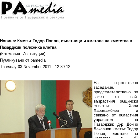
Новина: Кметът Тодор Попов, съветници и кметове на кметства в
Пазарджик положиха клетва
(Категория: Институции)
Публикувано от pamedia
Thursday 03 November 2011 - 12:39:12
На тържествено
заседание,
председателствано по
закон от най-
възрастния общински
съветник Хари
Хараламбиев и
свикано от областния
управител на
Пазарджик д-р Дончо
Баксанов кметът Тодор
Попов, кметове на