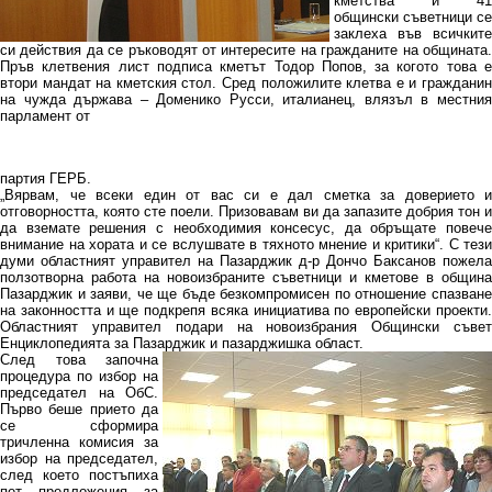
кметства и 41
общински съветници се
заклеха във всичките
си действия да се ръководят от интересите на гражданите на общината.
Пръв клетвения лист подписа кметът Тодор Попов, за когото това е
втори мандат на кметския стол. Сред положилите клетва е и гражданин
на чужда държава – Доменико Русси, италианец, влязъл в местния
парламент от
партия ГЕРБ.
„Вярвам, че всеки един от вас си е дал сметка за доверието и
отговорността, която сте поели. Призовавам ви да запазите добрия тон и
да вземате решения с необходимия консесус, да обръщате повече
внимание на хората и се вслушвате в тяхното мнение и критики“. С тези
думи областният управител на Пазарджик д-р Дончо Баксанов пожела
ползотворна работа на новоизбраните съветници и кметове в община
Пазарджик и заяви, че ще бъде безкомпромисен по отношение спазване
на законността и ще подкрепя всяка инициатива по европейски проекти.
Областният управител подари на новоизбрания Общински съвет
Енциклопедията за Пазарджик и пазарджишка област.
След това започна
процедура по избор на
председател на ОбС.
Първо беше прието да
се сформира
тричленна комисия за
избор на председател,
след което постъпиха
пет предложения за