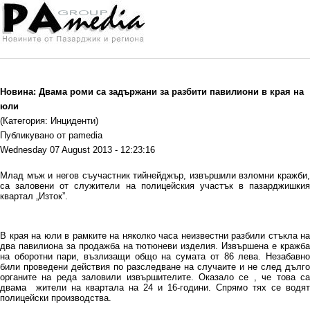
Новина: Двама роми са задържани за разбити павилиони в края на
юли
(Категория: Инциденти)
Публикувано от pamedia
Wednesday 07 August 2013 - 12:23:16
Млад мъж и негов съучастник тийнейджър, извършили взломни кражби,
са заловени от служители на полицейския участък в пазарджишкия
квартал „Изток”.
В края на юли в рамките на няколко часа неизвестни разбили стъкла на
два павилиона за продажба на тютюневи изделия. Извършена е кражба
на оборотни пари, възлизащи общо на сумата от 86 лева. Незабавно
били проведени действия по разследване на случаите и не след дълго
органите на реда заловили извършителите. Оказало се , че това са
двама жители на квартала на 24 и 16-години. Спрямо тях се водят
полицейски производства.