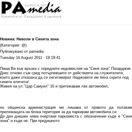
Новина: Неволи в Синята зона
(Категория: @)
Публикувано от pamedia
Tuesday 16 August 2011 - 19:19:41
Пиша Ви във връзка с поредните недомислия на "Синя зона" Пазарджик.
Днес отново съм сред потърпевшите от действията на служителите,
които даже отказаха да се легитимират /баджовете им бяха скрити под
сините елечета/.
Живея на ул."Цар Самуил" 16 и притежавам лек автомобил,
но общинска администрация ме лишава от правото да ползвам
прилежащата на блока територия за да паркирам автомобила си.
До ден днешен няма очертани паркоместа с обозначения къде е "Синя
зона" и къде не. При предишното