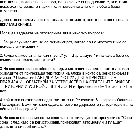
поставяне на лепенка за глоба, се оказа, че според скиците, които ми
показаха половината паркинг е, и половината не е и глобата беше
отменена.
Днес отново имам лепенка - колата е на място, което не е синя зона и
прилагам снимки.
Моля да зададете на отговорните лица няколко въпроса:
1.Защо служителите не се легитимират, когато са на мястото и им се
поиска легитимация?
2.Колко са местана на "Синя зона" ул."Цар Самуил" и на каква база се
изчисляват приходите от нея?
3.На каквооснование общинска администрация начело с кмета лишава
живущите от прилежаща територия на блока в който са регистрирани и
живеят? Прилагам НАРЕДБА № 7 ОТ 22 ДЕКЕМВРИ 2003 Г. ЗА
ПРАВИЛА И НОРМАТИВИ ЗА УСТРОЙСТВО НА ОТДЕЛНИТЕ ВИДОВЕ
ТЕРИТОРИИ И УСТРОЙСТВЕНИ ЗОНИ и Приложение № 1 към чл. 21 от
нея.
4.Кой и как спазва законодателството на Република България в Община
Пазарджик. Важи ли законодателството на държавата на територията на
община Пазарджик?
5.На какво основание са лишени част от живущите от пропуски за "Синя
зона" след като са регистрирани,притежават автомобили и плащат
данъците си в общината?