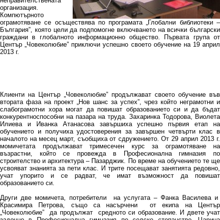
неправителствената
организация.
Компютърното
ограмотяване се осъществява по програмата „Глобални библиотеки –
България”, която цели да подпомогне включването на всички български
граждани в глобалното информационно общество. Първата група от
Център „Човеколюбие” приключи успешно своето обучение на 19 април
2013 г.
Клиенти на Център „Човеколюбие” продължават своето обучение във
втората фаза на проект „Нов шанс за успех”, чрез който неграмотни и
слабограмотни хора могат да повишат образованието си и да бъдат
конкурентноспособни на пазара на труда. Захаринка Тодорова, Виолета
Илиева и Иванка Атанасова завършиха успешно първия етап на
обучението и получиха удостоверения за завършен четвърти клас в
началото на месец март, съобщиха от сдружението. От 29 април 2013 г.
момичетата продължават тримесечен курс за ограмотяване на
възрастни, който се провежда в Професионална гимназия по
строителство и архитектура – Пазарджик. По време на обучението те ще
усвояват знанията за пети клас. И трите посещават занятията редовно,
учат упорито и се радват, че имат възможност да повишат
образованието си.
Други две момичета, потребители на услугата – Фанка Василева и
Красимира Петрова, също са насърчени от екипа на Център
„Човеколюбие” да продължат средното си образование. И двете учат
задочно в Професионална гимназия по селско стопанство „Царица