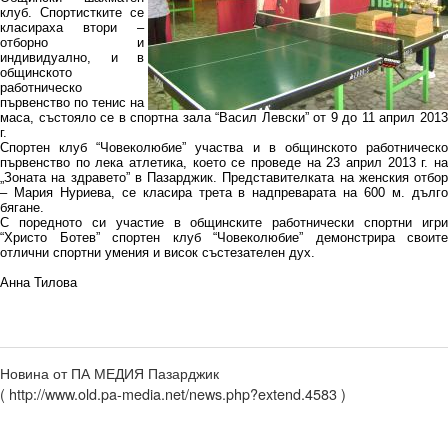
клуб. Спортистките се
класираха втори –
отборно и
индивидуално, и в
общинското
работническо
първенство по тенис на
маса, състояло се в спортна зала “Васил Левски” от 9 до 11 април 2013
г.
Спортен клуб “Човеколюбие” участва и в общинското работническо
първенство по лека атлетика, което се проведе на 23 април 2013 г. на
„Зоната на здравето” в Пазарджик. Представителката на женския отбор
– Мария Нуриева, се класира трета в надпреварата на 600 м. дълго
бягане.
С поредното си участие в общинските работнически спортни игри
“Христо Ботев” спортен клуб “Човеколюбие” демонстрира своите
отлични спортни умения и висок състезателен дух.
Анна Тилова
Новина от ПА МЕДИЯ Пазарджик
( http://www.old.pa-media.net/news.php?extend.4583 )