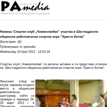
Новина: Спортен клуб „Човеколюбие” участва в Шестнадесети
общински работнически спортни игри “Христо Ботев”
(Категория: @)
Публикувано от pamedia
Wednesday 24 April 2013 - 14:53:19
Спортен клуб „Човеколюбие” се включи активно и се представи отлично
на Шестнадесети общински работнически спортни игри “Христо Ботев”.
Женският отбор на
клуба завоюва второто
място в общинския
работнически
шахтурнир, който се
проведе в периода 26-
29 март 2013 г. в
Общински шахматен