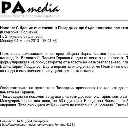
Новина: С бдение със свещи в Пазарджик ще бъде почетена паметта
(Категория: Политика)
Публикувано от pamedia
Monday 04 March 2013 - 15:41:56
Паметта на самозапалилия се пред община Варна Пламен Горанов, на
площад "К. Величков". Пламен Горанов е едно от лицата на протеста. 
формулировката на прокуратурата) от мястото на сазмозапалването, пла
Варна Кирил Йорданов. Друга версия за инцидента е, че Пламен се е с
на града и има влияние върху цялата морска столица.
Организаторите на протеста в Пазарджик призовават гражданите да с
паметта на Горанов.
"Нека заедно се помолим за душата на този достоен Българин, който си 
Междувременно стана ясно, че 53-годишният Венцислав Василев, ко
операция. Това съобщиха от Клиниката по изгаряния на болница "Свети 
Новина от ПА МЕДИЯ Пазарджик
( http://www.old.pa-media.net/news.php?extend.4178 )