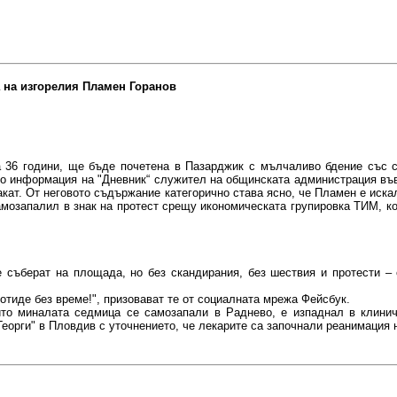
 на изгорелия Пламен Горанов
 36 години, ще бъде почетена в Пазарджик с мълчаливо бдение със с
По информация на "Дневник“ служител на общинската администрация във
кат. От неговото съдържание категорично става ясно, че Пламен е искал
амозапалил в знак на протест срещу икономическата групировка ТИМ, ко
е съберат на площада, но без скандирания, без шествия и протести –
отиде без време!", призовават те от социалната мрежа Фейсбук.
йто миналата седмица се самозапали в Раднево, е изпаднал в клини
Георги" в Пловдив с уточнението, че лекарите са започнали реанимация 