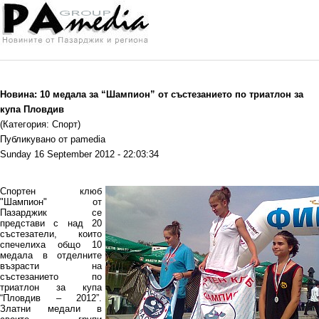
Новина: 10 медала за “Шампион” от състезанието по триатлон за
купа Пловдив
(Категория: Спорт)
Публикувано от pamedia
Sunday 16 September 2012 - 22:03:34
Спортен клюб
"Шампион" от
Пазарджик се
представи с над 20
състезатели, които
спечелиха общо 10
медала в отделните
възрасти на
състезанието по
триатлон за купа
“Пловдив – 2012”.
Златни медали в