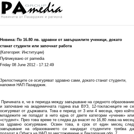
Новина: По 16.80 лв. здравни от завършилите ученици, докато
станат студенти или започнат работа
(Категория: Институции)
Публикувано от pamedia
Friday 08 June 2012 - 17:12:49
Зрелостниците се осигуряват здравно сами, докато станат студенти,
напомня НАП Пазарджик.
Причината е, че в периода между завършване на средното образование
и започване на академичната година във ВУЗ, 12-токласниците не се
осигуряват от държавата. Това е период от 3 или 4 месеца, през който
младежите не попадат в нито една от двете категории «ученик» или
«студент». През това време те следва да внасят по 16,80 лева на месец
за здравно осигуряване. Освен това, в срок от един месец след
завършване на образованието си кандидат студентите трябва да
подадат в Офиса на НАП по местоживеене и Декларация обр. 7.