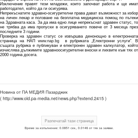
Изключение правят тези младежи, които започват работа и ще имат
работодател, който да ги осигурява.
Непрекъснатите здравно-осигурителни права дават възможност за избор
на личен лекар и ползване на безплатна медицинска помощ по пътеки
на Здравната каса. За да има едно лице непрекъснат здравен статус, то
не трябва да има пропуски в осигуряването повече от 3 месеца през
последните 3 години.
Проверка на здравен статус се извършва денонощно в електронната
страница на НАП
www.nap.bg
в рубриката „Електронни услуги”. 
същата рубрика е публикуван и електронен здравен калкулатор, който
изчислява дължимите здравноосигурителни вноски и лихвите към тях от
2000 година досега.
Новина от ПА МЕДИЯ Пазарджик
( http://www.old.pa-media.net/news.php?extend.2415 )
Време за изпълнение: 0.0851 сек., 0.0146 от тях за заявки.