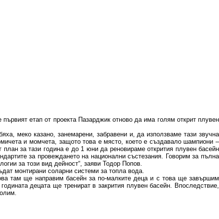
 първият етап от проекта Пазарджик отново да има голям открит плувен
яха, меко казано, занемарени, забравени и, да използваме тази звучна
омичета и момчета, защото това е място, което е създавало шампиони –
 план за тази година е до 1 юни да реновираме открития плувен басейн
андартите за провеждането на национални състезания. Говорим за пълна
огии за този вид дейност“, заяви Тодор Попов.
дат монтирани соларни системи за топла вода.
ова там ще направим басейн за по-малките деца и с това ще завършим
 годината децата ще тренират в закрития плувен басейн. Впоследствие,
волим.