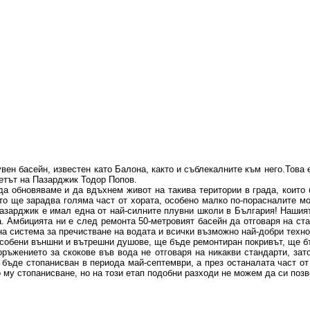
н басейн, известен като Балона, както и съблекалните към него.Това е
етът на Пазарджик Тодор Попов.
а обновяваме и да вдъхнем живот на такива територии в града, които б
то ще зарадва голяма част от хората, особено малко по-порасналите м
азарджик е имал една от най-силните плувни школи в България! Нашият
а. Амбицията ни е след ремонта 50-метровият басейн да отговаря на ст
а система за пречистване на водата и всички възможно най-добри технол
собени външни и вътрешни душове, ще бъде ремонтиран покривът, ще бъ
ъжението за скокове във вода не отговаря на никакви стандарти, зат
 бъде стопанисван в периода май-септември, а през останалата част от
му стопанисване, но на този етап подобни разходи не можем да си поз