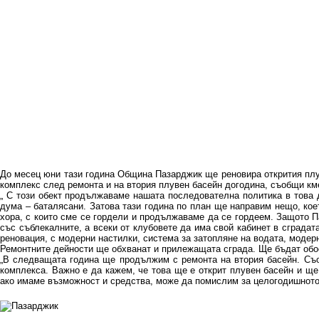
До месец юни тази година Община Пазарджик ще реновира открития плуве
комплекс след ремонта и на втория плувен басейн догодина, съобщи км
„ С този обект продължаваме нашата последователна политика в това д
дума – баталясани. Затова тази година по план ще направим нещо, кое
хора, с които сме се гордели и продължаваме да се гордеем. Защото П
със съблекалните, а всеки от клубовете да има свой кабинет в сградат
реновация, с модерни настилки, система за затопляне на водата, модерн
Ремонтните дейности ще обхванат и прилежащата сграда. Ще бъдат обо
„В следващата година ще продължим с ремонта на втория басейн. Съор
комплекса. Важно е да кажем, че това ще е открит плувен басейн и ще
ако имаме възможност и средства, може да помислим за целогодишното 