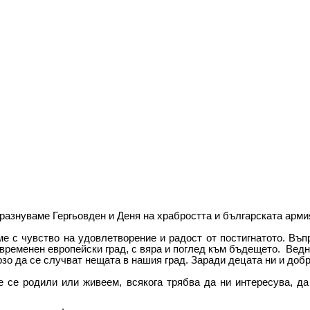
разнуваме Гергьовден и Деня на храбростта и българската арми
с чувство на удовлетворение и радост от постигнатото. Въпре
временен европейски град, с вяра и поглед към бъдещето. Ведн
ързо да се случват нещата в нашия град. Заради децата ни и доб
 се родили или живеем, всякога трябва да ни интересува, да