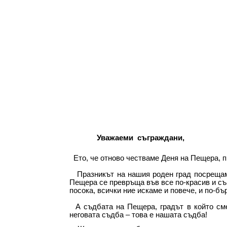
Уважаеми съграждани,
Ето, че отново честваме Деня на Пещера, п
Празникът на нашия роден град посрещаме 
Пещера се превръща във все по-красив и съ
посока, всички ние искаме и повече, и по-б
А съдбата на Пещера, градът в който сме
неговата съдба – това е нашата съдба!