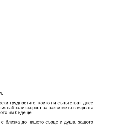
я.
ки трудностите, които ни съпътстват, днес
ъж набрали скорост за развитие във вярната
рото им бъдеще.
 е близка до нашето сърце и душа, защото