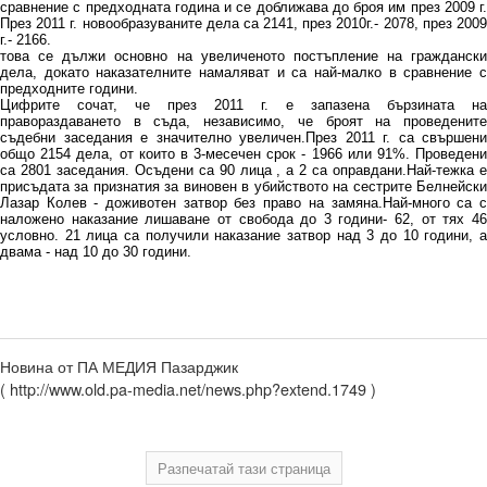
сравнение с предходната година и се доближава до броя им през 2009 г.
През 2011 г. новообразуваните дела са 2141, през 2010г.- 2078, през 2009
г.- 2166.
това се дължи основно на увеличеното постъпление на граждански
дела, докато наказателните намаляват и са най-малко в сравнение с
предходните години.
Цифрите сочат, че през 2011 г. е запазена бързината на
правораздаването в съда, независимо, че броят на проведените
съдебни заседания е значително увеличен.През 2011 г. са свършени
общо 2154 дела, от които в 3-месечен срок - 1966 или 91%. Проведени
са 2801 заседания. Осъдени са 90 лица , а 2 са оправдани.Най-тежка е
присъдата за признатия за виновен в убийството на сестрите Белнейски
Лазар Колев - доживотен затвор без право на замяна.Най-много са с
наложено наказание лишаване от свобода до 3 години- 62, от тях 46
условно. 21 лица са получили наказание затвор над 3 до 10 години, а
двама - над 10 до 30 години.
Новина от ПА МЕДИЯ Пазарджик
( http://www.old.pa-media.net/news.php?extend.1749 )