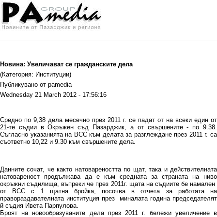
Новина: Увеличават се гражданските дела
(Категория: Институции)
Публикувано от pamedia
Wednesday 21 March 2012 - 17:56:16
Средно по 9,38 дела месечно през 2011 г. се падат от на всеки един от
21-те съдии в Окръжен съд Пазарджик, а от свършените - по 9.38.
Съгласно указанията на ВСС към делата за разглеждане през 2011 г. са
съответно 10,22 и 9.30 към свършените дела.
Данните сочат, че както натовареността по щат, така и действителната
натовареност продължава да е към средната за страната на ниво
окръжни съдилища, въпреки че през 2011г. щата на съдиите бе намален
от ВСС с 1 щатна бройка, посочва в отчета за работата на
правораздавателната институция през миналата година председателят
й съдия Ивета Парпулова.
Броят на новообразуваните дела през 2011 г. бележи увеличение в