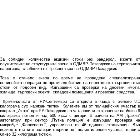
За солидни количества акцизни стоки без бандерол, иззети от
служителите на структурните звена в ОДМВР-Пазарджик на територията
на региона, съобщиха от Пресцентъра на ОДМВР-Пазарджик.
Това е станало вчера по време на проведена специализирана
полицейска операция по противодействие на нелегалната търговия със
стоки от подобен вид. Извършени са проверки на десетки имоти,
жилища, търговски обекти, складови помещения и превозни средства.
Криминалисти от РУ-Септември са открили в къща в Белово 8.1
килограма сух нарязан тютюн. Колегите им от полицейския участък в
квартал „Изток“ при РУ-Пазарджик са установили съхранение на близо 6
килограма тютюн и над 600 къса с цигари. В района на АМ „Тракия“
автопатрул при сектор „Пътна полиция“ е извършил проверка на
микробус „Фолксваген“, управляван от 46-годишен столичанин. Във
возилото пътните полицаи открили пет полиетиленови чувала, пълни с
близо 32 килограма тютюн.