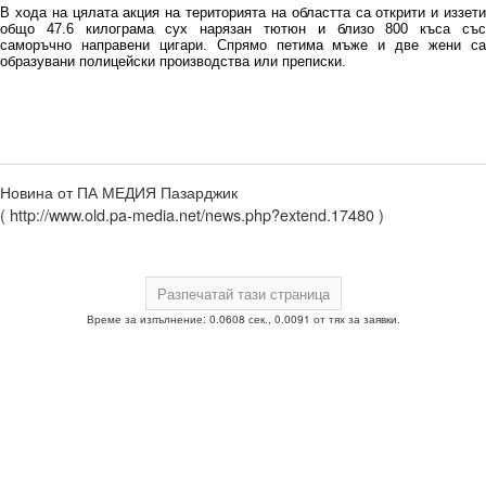
В хода на цялата акция на територията на областта са открити и иззети
общо 47.6 килограма сух нарязан тютюн и близо 800 къса със
саморъчно направени цигари. Спрямо петима мъже и две жени са
образувани полицейски производства или преписки.
Новина от ПА МЕДИЯ Пазарджик
( http://www.old.pa-media.net/news.php?extend.17480 )
Време за изпълнение: 0.0608 сек., 0.0091 от тях за заявки.