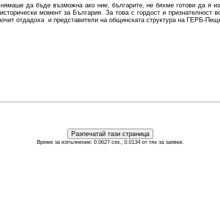
 нямаше да бъде възможна ако ние, българите, не бяхме готови да я и
 исторически момент за България. За това с гордост и признателност в
почит отдадоха и представители на общинската структура на ГЕРБ-Пещ
Време за изпълнение: 0.0627 сек., 0.0134 от тях за заявки.