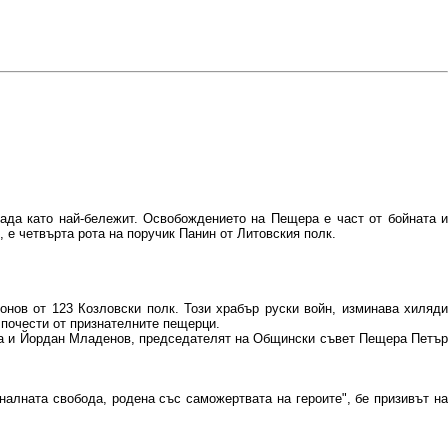
ада като най-бележит. Освобождението на Пещера е част от бойната и
 е четвърта рота на поручик Панин от Литовския полк.
онов от 123 Козловски полк. Този храбър руски войн, изминава хиляди
 почести от признателните пещерци.
ва и Йордан Младенов, председателят на Общински съвет Пещера Петър
налната свобода, родена със саможертвата на героите", бе призивът на