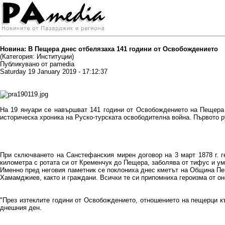
Новина: В Пещера днес отбелязаха 141 години от Освобождението
(Категория: Институции)
Публикувано от pamedia
Saturday 19 January 2019 - 17:12:37
На 19 януари се навършват 141 години от Освобождението на Пещера о
историческа хроника на Руско-турската освободителна война. Първото ру
При сключването на Санстефанския мирен договор на 3 март 1878 г. г
километра с ротата си от Кременчук до Пещера, заболява от тифус и ум
Именно пред неговия паметник се поклониха днес кметът на Община П
Хамамджиев, както и граждани. Всички те си припомниха героизма от он
"През изтеклите години от Освобождението, отношението на пещерци къ
днешния ден.