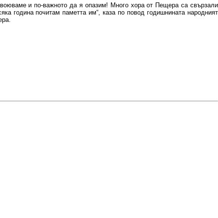
звоюваме и по-важното да я опазим! Много хора от Пещера са свързали
сяка година почитам паметта им“, каза по повод годишнината народният
ера.