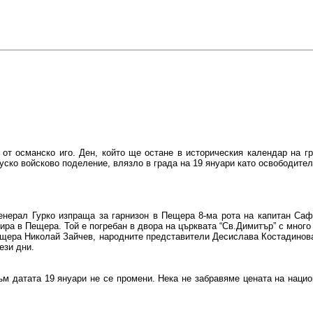
т османско иго. Ден, който ще остане в историческия календар на гр
ско войсково поделение, влязло в града на 19 януари като освободител,
енерал Гурко изпраща за гарнизон в Пещера 8-ма рота на капитан Саф
ира в Пещера. Той е погребан в двора на църквата “Св.Димитър” с много
ещера Николай Зайчев, народните представители Десислава Костадино
ези дни.
м датата 19 януари не се промени. Нека не забравяме цената на нацио