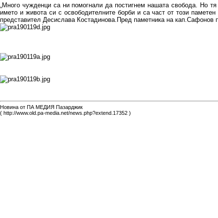
„Много чужденци са ни помогнали да постигнем нашата свобода. Но тя
името и живота си с освободителните борби и са част от този паметен
представител Десислава Костадинова.Пред паметника на кап.Сафонов 
Новина от ПА МЕДИЯ Пазарджик
( http://www.old.pa-media.net/news.php?extend.17352 )