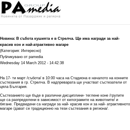
Новина: В събота кушията е в Стрелча. Ще има награди за най-
красив кон и най-атрактивно магаре
(Категория: Интересно)
Публикувано от pamedia
Wednesday 14 March 2012 - 14:42:38
На 17- ти март /събота/ в 10:00 часа на Стадиона е началото на конните
състезания в гр. Стрелча. В надпреварата ще участват състезатели от
цяла България.
Състезанието ще бъде в различни дисциплини- теглене коне /групите
ще са разпределени в зависимост от килограмите на животните/ и
бягане. Предвидени са награди за най- красив кон и за най- атрактивното
магаре /дават се традиционно на тези състезания в региона/.