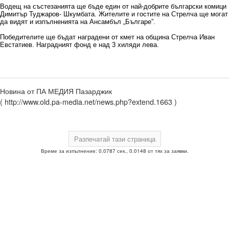
Водещ на състезанията ще бъде един от най-добрите български комици
Димитър Туджаров- Шкумбата. Жителите и гостите на Стрелча ще могат
да видят и изпълненията на Ансамбъл „Българе”.
Победителите ще бъдат наградени от кмет на община Стрелча Иван
Евстатиев. Наградният фонд е над 3 хиляди лева.
Новина от ПА МЕДИЯ Пазарджик
( http://www.old.pa-media.net/news.php?extend.1663 )
Време за изпълнение: 0.0787 сек., 0.0148 от тях за заявки.