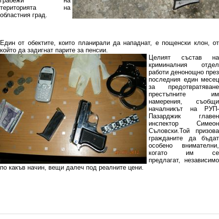
грабежи на
територията на
областния град.
Един от обектите, които планирали да нападнат, е пощенски клон, от
който да задигнат парите за пенсии.
Целият състав на
криминалния отдел
работи денонощно през
последния един месец
за предотвратяване
престъпните им
намерения, съобщи
началникът на РУП-
Пазарджик главен
инспектор Симеон
Съловски.Той призова
гражданите да бъдат
особено внимателни,
когато им се
предлагат, независимо
по какъв начин, вещи далеч под реалните цени.