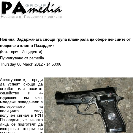
Новина: Задържаната снощи група планирала да обере пенсиите от
пощенски клон в Пазарджик
(Категория: Инциденти)
Публикувано от pamedia
Thursday 08 March 2012 - 14:50:06
Арестуваните, преди
да успеят снощи да
ограбят или похитят
семейство и 4-
годишния им син,
младежи попаданали в
полезрението на
полицията след
получен сигнал в РУП
Пазарджик, че няколко
лица се подготвят да
извършват въоръжени