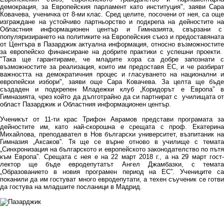
демокрация, за Европейския парламент като институция", заяви Сара
Ковачева, ученичка от 8-ми клас. Сред целите, посочени от нея, са още
изграждане на устойчиво партньорство и подкрепа на дейностите на
Областния информационен център и Гимназията, свързани с
популяризирането на политиките на Европейския съюз и предоставяната
от Центъра в Пазарджик актуална информация, относно възможностите
за европейско финансиране на добрите практики с успешни проекти.
"Така ще гарантираме, че младите хора са добре запознати с
възможностите за реализация, които им предоставя ЕС, и че разбират
важността на демократичния процес и гласуването на национални и
европейски избори", заяви още Сара Ковачева. За целта ще бъде
създаден и подкрепен Младежки клуб „Коридорът е Европа” в
Гимназията, чрез който да дълготрайно да си партнират с училищата от
област Пазарджик и Областния информационен център.
Ученикът от 11-ти крас Трифон Аврамов представи програмата за
дейностите им, като най-скорошна е срещата с проф. Екатерина
Михайлова, преподавател в Нов български университет, възпитаник на
Гимназия „Аксаков”. Тя ще се върне отново в училище с темата
„Синхронизация на българското и европейското законодателство по пътя
към Европа”. Срещата с нея е на 22 март 2018 г., а на 29 март гост-
лектор ще бъде евродепутатът Ангел Джамбазки, с темата
„Образованието в новия програмен период на ЕС”. Учениците са
поканили да им гостуват много евродепутати, а техен съученик се готви
да гостува на младшите посланици в Мадрид.