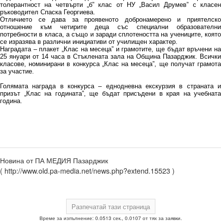
толерантност на четвърти „б” клас от НУ „Васил Друмев” с класен
ръководител Спаска Георгиева.
Отличието се дава за проявеното добронамерено и приятелско
отношение към четирите деца със специални образователни
потребности в класа, а също и заради сплотеността на учениците, която
се изразява в различни инициативи от училищен характер.
Наградата – плакет „Клас на месеца” и грамотите, ще бъдат връчени на
25 януари от 14 часа в Стъклената зала на Община Пазарджик. Всички
класове, номинирани в конкурса „Клас на месеца”, ще получат грамота
за участие.
Голямата награда в конкурса – еднодневна екскурзия в страната и
призът „Клас на годината”, ще бъдат присъдени в края на учебната
година.
Новина от ПА МЕДИЯ Пазарджик
( http://www.old.pa-media.net/news.php?extend.15523 )
Време за изпълнение: 0.0513 сек., 0.0107 от тях за заявки.