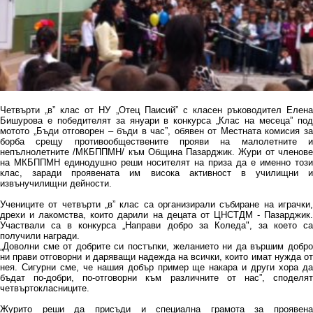
Четвърти „в” клас от НУ „Отец Паисий” с класен ръководител Елена
Бишурова е победителят за януари в конкурса „Клас на месеца” под
мотото „Бъди отговорен – бъди в час”, обявен от Местната комисия за
борба срещу противообществените прояви на малолетните и
непълнолетните /МКБППМН/ към Община Пазарджик. Жури от членове
на МКБППМН единодушно реши носителят на приза да е именно този
клас, заради проявената им висока активност в училищни и
извънучилищни дейности.
Учениците от четвърти „в” клас са организирали събиране на играчки,
дрехи и лакомства, които дарили на децата от ЦНСТДМ - Пазарджик.
Участвали са в конкурса „Направи добро за Коледа", за което са
получили награди.
„Доволни сме от добрите си постъпки, желанието ни да вършим добро
ни прави отговорни и даряващи надежда на всички, които имат нужда от
нея. Сигурни сме, че нашия добър пример ще накара и други хора да
бъдат по-добри, по-отговорни към различните от нас”, споделят
четвъртокласниците.
Журито реши да присъди и специална грамота за проявена