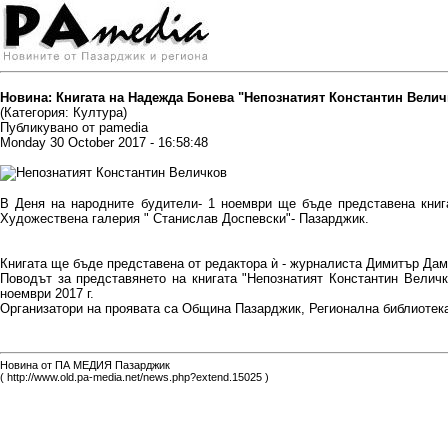
Новина: Книгата на Надежда Бонева "Непознатият Константин Велич
(Категория: Култура)
Публикувано от pamedia
Monday 30 October 2017 - 16:58:48
В Деня на народните будители- 1 ноември ще бъде представена книга
Художествена галерия " Станислав Доспевски"- Пазарджик.
Книгата ще бъде представена от редактора ѝ - журналиста Димитър Дам
Поводът за представянето на книгата "Непознатият Константин Величк
ноември 2017 г.
Организатори на проявата са Община Пазарджик, Регионална библиотек
Новина от ПА МЕДИЯ Пазарджик
( http://www.old.pa-media.net/news.php?extend.15025 )