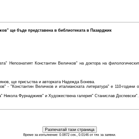
ков" ще бъде представена в библиотеката в Пазарджик
та" Непознатият Константин Величков" на доктора на филологическит
янов, ще присъства и авторката Надежда Бонева.
ов" - "Константин Величков и италианската литература" е 110-години 
а" Никола Фурнаджиев" и Художествена галерия" Станислав Доспевски".
Време за изпълнение: 0.0872 сек., 0.0146 от тях за заявки.