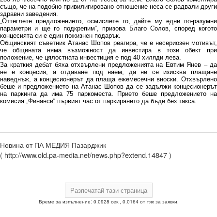
също, че на подобно привилигировано отношение неса се радвали други
здравни заведения.
„Оттеглете предложението, осмислете го, дайте му едни по-разумни
параметри и ще го подкрепим“, призова Благо Солов, според когото
концесията си е един пожизнен подарък.
Общинският съветник Атанас Шопов реагира, че е несериозен мотивът,
че общината няма възможност да инвестира в този обект при
положение, че цялостната инвестиция е под 40 хиляди лева.
За краткия дебат бяха отхвърлени предложенията на Евтим Янев – да
не е концесия, а отдаване под наем, да не се изисква плащане
наведнъж, а концесионерът да плаща ежемесечни вноски. Отхвърлено
беше и предложението на Атанас Шопов да се задължи концесионерът
на паркинга да има 75 паркоместа. Прието беше предложението на
комисия „Финанси“ първият час от паркирането да бъде без такса.
Новина от ПА МЕДИЯ Пазарджик
( http://www.old.pa-media.net/news.php?extend.14847 )
Време за изпълнение: 0.0928 сек., 0.0164 от тях за заявки.