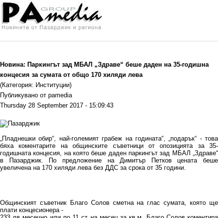
Новина: Паркингът зад МБАЛ „Здраве“ беше даден на 35-годишна
концесия за сумата от общо 170 хиляди лева
(Категория: Институции)
Публикувано от pamedia
Thursday 28 September 2017 - 15:09:43
„Пладнешки обир“, най-големият грабеж на годината“, „подарък“ - това
бяха коментарите на общинските съветници от опозицията за 35-
годишната концесия, на която беше даден паркингът зад МБАЛ „Здраве“
в Пазарджик. По предложение на Димитър Петков цената беше
увеличена на 170 хиляди лева без ДДС за срока от 35 години.
Общинският съветник Благо Солов сметна на глас сумата, която ще
плати концесионера -
233 лв месечно или по 11 ст на месец за кв.м. Благо Солов коментира