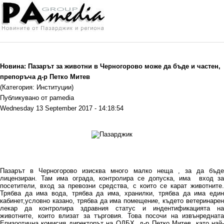
Новина: Пазарът за животни в Черногорово може да бъде и частен,
препоръча д-р Петко Митев
(Категория: Институции)
Публикувано от pamedia
Wednesday 13 September 2017 - 14:18:54
Пазарът в Черногорово изисква много малко неща , за да бъде
лицензиран. Там има ограда, контролира се допуска, има вход за
посетители, вход за превозни средства, с които се карат животните.
Трябва да има вода, трябва да има, хранилки, трябва да има един
кабинет,условно казано, трябва да има помещение, където ветеринарен
лекар да контролира здравния статус и индентификацията на
животните, които влизат за търговия. Това посочи на извънредната
Епизоотична комисия директорът на ОДБХ д-р Петко Митев, като най-