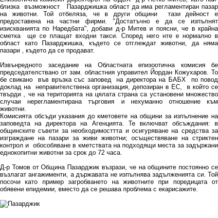
близка възможност Пазарджишка област да има регламентиран пазар
на животни. Той отбеляза, че в други общини тази дейност е
предоставена на частни фирми. "Достатъчно е да се изпълнят
изискванията по Наредбата", добави д-р Митев и поясни, че в крайна
сметка ще се плащат входни такси. Според него нте е нормално в
област като Пазарджишка, където се отглеждат животни, да няма
пазари , където да се продават.
Извънредното заседание на Областната епизоотична комисия бе
председателствано от зам. областния управител Йордан Кожухаров. То
бе свикано във връзка със заповед на директора на БАБХ по повод
доклад на неправителствена организация, депозиран в ЕС, в който се
твърди , че на територията на цялата страна са установени множество
случаи нерегламентирана търговия и нехуманно отношение към
животни.
Комисията обсъди указания до кметовете на общини за изпълнение на
заповедта на директора на Агенцията. Те включват обсъждания: в
общинските съвети за необходимосттта и осигуряване на средства за
изграждане на пазари за живи животни; осъществяване на стриктен
контрол и обособяване в кметствата на подходящи места за задържани
еднокопитни животни за срок до 72 часа.
Д-р Томов от Община Пазарджик възрази, че на общините постоянно се
възлагат ангажименти, а държавата не изпълнява задълженията си. Той
посочи като пример загробването на животните при поредицата от
обявени епидемии, вместо да се решава проблема с екарисажите.