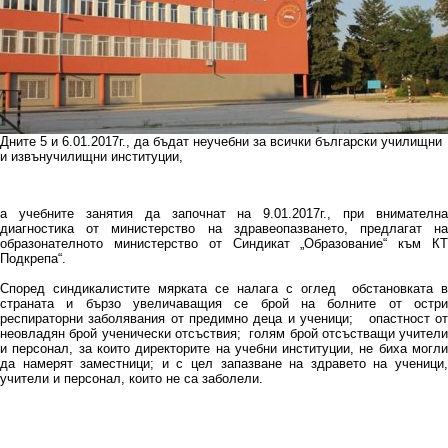
Дните 5 и 6.01.2017г., да бъдат неучебни за всички български училищни
и извънучилищни институции,
а учебните занятия да започнат на 9.01.2017г., при внимателна
диагностика от министерство на здравеопазването, предлагат на
образонателното министерство от Синдикат „Образование“ към КТ
Подкрепа“.
Според синдикалистите мярката се налага с оглед обстановката в
страната и бързо увеличаващия се брой на болните от остри
респираторни заболявания от предимно деца и ученици; опастност от
неовладян брой ученически отсъствия; голям брой отсъстващи учители
и персонал, за които директорите на учебни институции, не биха могли
да намерят заместници; и с цел запазване на здравето на ученици,
учители и персонал, които не са заболели.