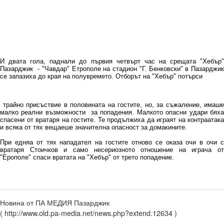
И двата гола, паднали до първия четвърт час на срещата "Хебър"
Пазарджик - "Чавдар" Етрополе на стадион "Г. Бенковски" в Пазарджик
се запазиха до края на полувремето. Отборът на "Хебър" потърси
трайно присъствие в половината на гостите, но, за съжаление, имаше
малко реални възможности за попадения. Малкото опасни удари бяха
спасени от вратаря на гостите. Те продължиха да играят на контраатака
и всяка от тях вещаеше значителна опасност за домакините.
При едняа от тях нападател на гостите отново се оказа очи в очи с
вратаря Стоичков и само несериозното отношение на играча от
"Ерополе" спаси вратата на "Хебър" от трето попадение.
Новина от ПА МЕДИЯ Пазарджик
( http://www.old.pa-media.net/news.php?extend.12634 )