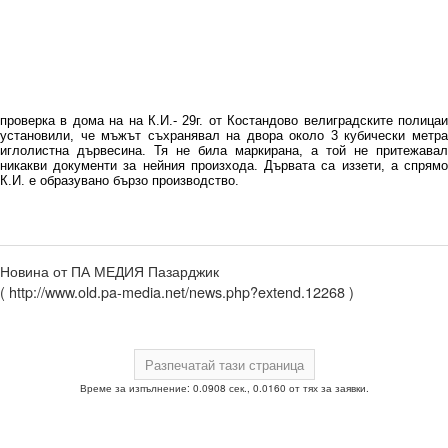
проверка в дома на на К.И.- 29г. от Костандово велиградските полицаи
установили, че мъжът съхранявал на двора около 3 кубически метра
иглолистна дървесина. Тя не била маркирана, а той не притежавал
никакви документи за нейния произхода. Дървата са иззети, а спрямо
К.И. е образувано бързо производство.
Новина от ПА МЕДИЯ Пазарджик
( http://www.old.pa-media.net/news.php?extend.12268 )
Време за изпълнение: 0.0908 сек., 0.0160 от тях за заявки.