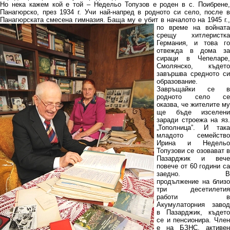
Но нека кажем кой е той – Недельо Топузов е роден в с. Поибрене,
Панагюрско, през 1934 г. Учи най-напред в родното си село, после в
Панагюрската смесена гимназия.
Баща му е убит в началото на 1945 г.
по време на войната
срещу хитлеристка
Германия, и това го
отвежда в дома за
сираци в Чепеларе,
Смолянско, където
завършва средното си
образование.
Завръщайки се в
родното село се
оказва, че жителите му
ще бъде изселени
заради строежа на яз.
„Тополница”. И така
младото семейство
Ирина и Недельо
Топузови се озовават в
Пазарджик и вече
повече от 60 години са
заедно. В
продължение на близо
три десетилетия
работи в
Акумулаторния завод
в Пазарджик, където
се и пенсионира. Член
е на БЗНС, активен