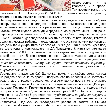
общественик и в
квартала, и в града.
Три поредни мандата е
съветник в ГНС – Пазарджик (1974-1982 г.). Баща е на син и дъщеря,
дарили го с три внучки и четири правнучки.
За проучванията на рода и за историята на родното си село Поибрене
говори със страст на младеж, който и сега би показал на младите
археолози всички местности в региона на селото, където има останки от
калета, стари зидове, легенди и предания. За първата книга „Поибрене,
страници за неговото минало” започва да събира сведения още през
1952 г., когато е деловодител в местния селски съвет. После, когато в
селската черква избухнал пожар спасил и съхранил всички регистри за
ражданията и умиранията в селото от 1899 г. до 1940 г. И сега, чрез нас,
те ще отидат в хранилището на ДА-Пазарджик. Книгата му излиза от
печат през 2008 г. и авторът я посвещава на своите родители и
семейството си. В рецензията си проф. Христо Маринов дава много
висока оценка на ръкописа и в заключението си го определя като
„солидна монография, имаща подчертан изследователски характер.
Ръкописът се отличава със своята всестранност и
енциклопедичност”.
Издирванията насочват бай Делчо да проучи и да събере целия си род
на родова среща. И го прави – проучването на Кесовия и на Топузовия
род, и двете родови срещи, които дълго ще се помнят от стотиците
негови родственици. Постепенно се ражда и втората му книга „История
на село Поибрене. Произход и развитие на поибренските родове, нова
история и още нещо”, излязла от печат през 2012 г. Авторът споделя
мнението на Любен Каравелов, че:
„представата за рода се покрива с
представата и за Отечеството, което пък от своя страна е скъпа
Татковина
”. Над 200 са изследваните родове от селото, с тяхната
история, любопитни факти от фолклора, от историята на селището и