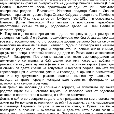
един интересен факт от биографията на Димитър Иванов Стоянов (Елин
Пелин) – писателят класик произхожда от един от най - големите
поибренски родове - Болчовият. Неговият прадядо Станьо Иванов
Болчов, наричан от турците Кара Станьо Хайдука, е роден в с. Поибрене
около 1786-1870 г., изселва се от Поибрене през 1815 г. и основава с.
Байлово (Елин Пелинско). Към книгата са приложени черно-бели
илюстрации, схеми, таблици, родословно дърво на Елин Пелин и
неговите предци.
Н. Топузов и днес не спира да чете, да се интересува, да търси данни
за родния си край. И е убеден, че
„младите не трябва да късат своята
връзка с родното място и с родовите корени, защото без да се знае
миналото не може да се върви напред
.” Редом с разговора ни в нашите
срещи с родолюбеца върви и отделянето на всички онези снимки,
документи, вещи, които той решава да дари на Регионален исторически
музей - Пазарджик. Постепенно кашончето, което сме определили за
документите се пълни, а бай Делчо все има какво да добави –
ръкописите на двете му книги (и печатен, и ръкописен вариант) доклади
и снимки от двете срещи на Топузовия и Кесовия родове, личната му
кореспонденция с историци, учени и краеведи, с архиви и библиотеки;
личните му документи, грамоти, отличия, ръчният му часовник –
награда за трите поредни мандата като съветник, фотографии за
историята на селото и региона.
Бай Делчо не забравя да спомене с гордост, че потомците му тачат
родствениците си и неговата внучка ще използва част от родовата
история в новото лого на бизнеса, с който се занимава.
Денят, в който се срещаме за да стане предаването на комплектования
архив на Регионален исторически музей - Пазарджик, за изследователя
и краеведа Недельо Топузов и неговата съпруга Ирина, се беше
превърнал в празник – очакваха ни и двамата като скъпи гости –
пременени, усмихнати, развълнувани. Подреждаме всичко, подписваме