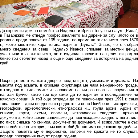
До скромния дом на семейство Недельо и Ирина Топузови на ул. „Рила”,
в Пазарджик ме отведе професионалното ми дирене за случилото се в
региона преди повече от 135 години, по време на въстанието през 1876
г., което местните хора тогава наричат „Буната”. Знаех, че е събрал
много сведения за свещ. Недельо Иванов, спомени за местни дейци,
участници във въстанието, че е издирил корените на целия си род за
близо три столетия назад и още и още сведения за историята на родния
край.
Посрещат ме в малкото дворче пред къщата, усмихнати и двамата. На
масата под асмата, в огромна фруктиера ме чака най-ранното грозде,
отгледано от тях самите и започваме нашия разговор за проучванията
на Бай Делчо, както той ще каже да го наричам в последвалите ни
няколко срещи. А той още отпреди да се пенсионира през 1991 г. само
това прави – дири сведения за родното си село Поибрене – исторически,
географски, археологически, етнографски и... трупа архив. Архив от
снимки, карти, схеми, спомени, исторически сведения, архивни
документи, който архив започваме да преглеждаме заедно с него лист
по лист, снимка по снимка, документ по документ. И всяко листче е със
своя собствена история, към която бай Делчо има още какво да добави.
Защото паметта му е перфектна, въпреки че краката не го слушат,
поради прекарания инсулт преди години.