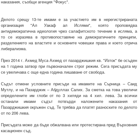
наказания, съобщи агенция "Фокус".
Делото срещу 13-те имами е за участието им в нерегистрираната
организация "Ал Уакаф ал Ислями", която проповядва
антидемократична идеология чрез салафитското течение в исляма, а
то се изразява в противопоставяне на демократичните принципи,
разделението на властите и основните човешки права и което отрича
либерализма.
През 2014 г. Ахмед Муса Ахмед от пазарджишкия кв. "Изток" бе осъден
на 1 година затвор при първоначален строг режим. Сега присъдата му
се увеличава с още една година лишаване от свобода.
Съдът отмени условните присъди на имамите на Сърница – Саид
Мутлу, и на Пазарджик – Абдуллах Салих. За сметка на това увеличи
определените им глоби от по 3 хиляди на 4 хил. лева. За всички
останали имами съдът потвърди наложените наказания от
Пазарджишкия окръжен съд. Те трябва да платят разноските по делото
от по 206 лева.
Присъдата може да бъде обжалвана или протестирана пред Върховния
касационен съд.