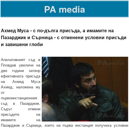
PA media
Ахмед Муса - с по-дълга присъда, а имамите на
Пазарджик и Сърница - с отменени условни присъди
и завишени глоби
Апелативният съд в
Пловдив увеличи на
две години затвор
ефективната присъда
на Ахмед Муса
Ахмед, наложена му
от
първоинстанционния
съд в Пазарджик.
Съдът отмени
присъдите на
имамите на
Пазарджик и Сърница, които на първа инстанция получиха условни