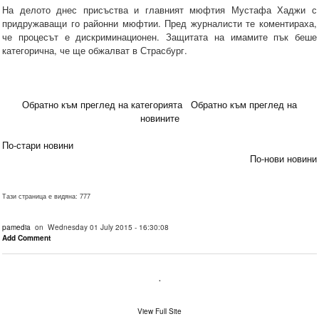
На делото днес присъства и главният мюфтия Мустафа Хаджи с
придружаващи го районни мюфтии. Пред журналисти те коментираха,
че процесът е дискриминационен. Защитата на имамите пък беше
категорична, че ще обжалват в Страсбург.
Обратно към преглед на категорията
Обратно към преглед на
новините
По-стари новини
По-нови новини
Тази страница е видяна: 777
pamedia
on Wednesday 01 July 2015 - 16:30:08
Add Comment
.
View Full Site