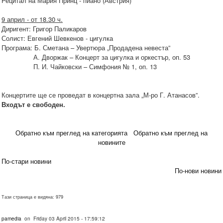
Рецитал на Мария Принц - пиано (Австрия)
9 април - от 18.30 ч.
Диригент: Григор Паликаров
Солист: Евгений Шевкенов - цигулка
Програма: Б. Сметана – Увертюра „Продадена невеста”
А. Дворжак – Концерт за цигулка и оркестър, оп. 53
П. И. Чайковски – Симфония № 1, оп. 13
Концертите ще се проведат в концертна зала „М-ро Г. Атанасов”.
Входът е свободен.
Обратно към преглед на категорията
Обратно към преглед на
новините
По-стари новини
По-нови новини
Тази страница е видяна: 979
pamedia
on Friday 03 April 2015 - 17:59:12