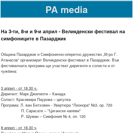
PA media
На 3-ти, 8-и и 9-и април - Великденски фестивал на
симфониците в Пазарджик
Община Пазарджик и Симфонично-оперетно дружество „М-ро Г.
Атанасов” организират Великденски фестивал в Пазарджик. Във
фестивалната програма ще участват диригенти и солисти и от
чужбина:
3 април - от 18.30 ч.
Диригент: Марк Джилиоти – Канада
Солист: Красимира Паурова – цигулка
Програма: Л. ван Бетховен - Увертюра "Леонора" №3, op. 72б
П. Сарасате – "Цигански напеви"
Р. Шуман – Симфония № 4, оп. 120
8 април - от 18.30 ч
.