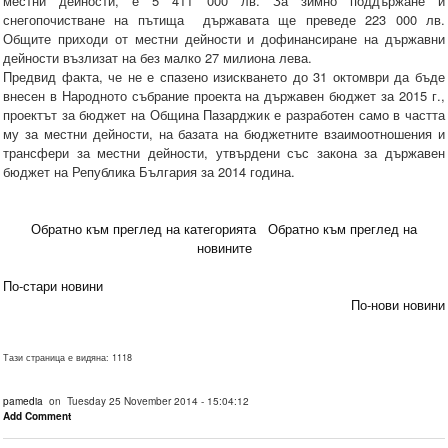
местни дейности, е 5 411 000 лв. За зимно поддържане и
снегопочистване на пътища държавата ще преведе 223 000 лв.
Общите приходи от местни дейности и дофинансиране на държавни
дейности възлизат на без малко 27 милиона лева.
Предвид факта, че не е спазено изискването до 31 октомври да бъде
внесен в Народното събрание проекта на държавен бюджет за 2015 г.,
проектът за бюджет на Община Пазарджик е разработен само в частта
му за местни дейности, на базата на бюджетните взаимоотношения и
трансфери за местни дейности, утвърдени със закона за държавен
бюджет на Република България за 2014 година.
Обратно към преглед на категорията
Обратно към преглед на
новините
По-стари новини
По-нови новини
Тази страница е видяна: 1118
pamedia
on Tuesday 25 November 2014 - 15:04:12
Add Comment