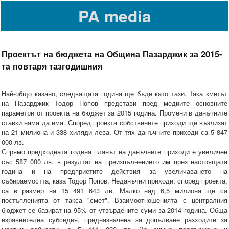
PA media
Проектът на бюджета на Община Пазарджик за 2015-
та повтаря тазгодишния
Най-общо казано, следващата година ще бъде като тази. Така кметът
на Пазарджик Тодор Попов представи пред медиите основните
параметри от проекта на бюджет за 2015 година. Промени в данъчните
ставки няма да има. Според проекта собствените приходи ще възлизат
на 21 милиона и 338 хиляди лева. От тях данъчните приходи са 5 847
000 лв.
Спрямо предходната година планът на данъчните приходи е увеличен
със 587 000 лв. в резултат на преизпълнението им през настоящата
година и на предприетите действия за увеличаването на
събираемостта, каза Тодор Попов. Неданъчни приходи, според проекта,
са в размер на 15 491 643 лв. Малко над 6,5 милиона ще са
постъпленията от такса "смет". Взаимоотношенията с централния
бюджет се базират на 95% от утвърдените суми за 2014 година. Обща
изравнителна субсидия, предназначена за допълване разходите за