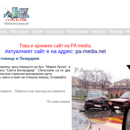
Мобилна версия
иона
Последни
Архив
Страната
RSS Новини
Контакт
Sitemap
Р
Това е архивен сайт на PA media.
Актуалният сайт е на адрес:
pa-media.net
стовище в Пазарджик
утринна кръстовището на бул. "Мария Луиза" и
ата "Света Богородица". Сблъскали са се два
анесени сериозни материални щети.
и, както и екип на Спешна помощ. Очаквайте
егорията
Обратно към преглед на новините
По-нови новини