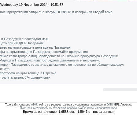
Wednesday 19 November 2014 - 10:51:37
ения, предложения отиди във Форум НОВИНИ и избери или създай тема
 в Пазарджик е пострадал мъж
щето при ЛИДЛ в Пазарджик
ието на кръстовище в центъра на Пазарджик
офа на кръстовище в Пазарджик, отнемайки предимство
тежка катастрофа е под наблюдението на Окръжна прокуратура Пазарджик
Марица в Пазарджик, има пострадали, движението е затруднено
ново - Пазарджик със загинал, движението се пренасочва по обходен маршрут
стното
атастрофа на кръстовище в Стрелча
стралата загина 57-годишен мъж
Този сайт използва
e107
, който се разпространява с условията, залегнали в
GNU
GPL Лиценза.
Политика за употреба на бисквитки (cookies)
////
Политика заповерителност
Време за изпълнение: 1.6588 сек., 1.5941 от тях за заявки.