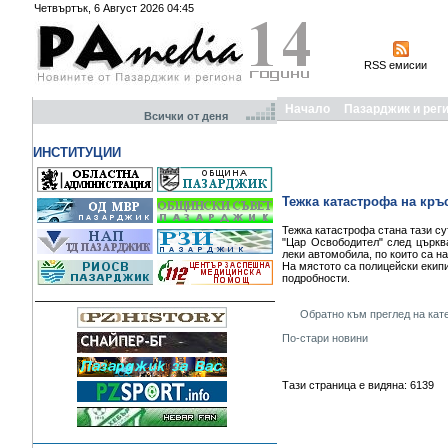
Четвъртък, 6 Август 2026 04:45
RSS емисии
Начало
Пазарджик и рег
Всички от деня
ИНСТИТУЦИИ
Тежка катастрофа на кръ
Тежка катастрофа стана тази с
"Цар Освободител" след църкв
леки автомобила, по които са н
На мястото са полицейски екип
подробности.
Обратно към преглед на кат
По-стари новини
Тази страница е видяна: 6139