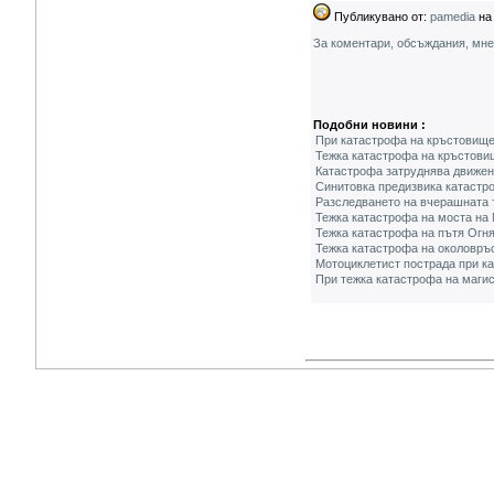
Публикувано от:
pamedia
на 
За коментари, обсъждания, мн
Подобни новини :
При катастрофа на кръстовище
Тежка катастрофа на кръстови
Катастрофа затруднява движен
Синитовка предизвика катастр
Разследването на вчерашната 
Тежка катастрофа на моста на 
Тежка катастрофа на пътя Огня
Тежка катастрофа на околовръ
Мотоциклетист пострада при к
При тежка катастрофа на маги