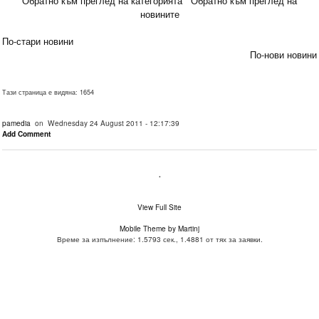
Обратно към преглед на категорията
Обратно към преглед на
новините
По-стари новини
По-нови новини
Тази страница е видяна: 1654
pamedia
on Wednesday 24 August 2011 - 12:17:39
Add Comment
.
View Full Site
Mobile Theme by Martinj
Време за изпълнение: 1.5793 сек., 1.4881 от тях за заявки.