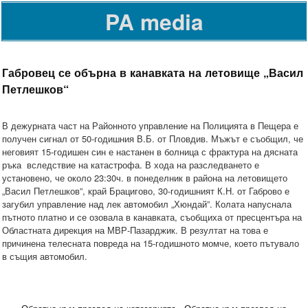
PA media
Габровец се обърна в канавката на летовище „Васил
Петлешков“
В дежурната част на Районното управление на Полицията в Пещера е
получен сигнал от 50-годишния В.Б. от Пловдив. Мъжът е съобщил, че
неговият 15-годишен син е настанен в болница с фрактура на дясната
ръка вследствие на катастрофа. В хода на разследването е
установено, че около 23:30ч. в понеделник в района на летовището
„Васил Петлешков”, край Брацигово, 30-годишният К.Н. от Габрово е
загубил управление над лек автомобил „Хюндай”. Колата напуснала
пътното платно и се озовала в канавката, съобщиха от пресцентъра на
Областната дирекция на МВР-Пазарджик. В резултат на това е
причинена телесната повреда на 15-годишното момче, което пътувало
в същия автомобил.