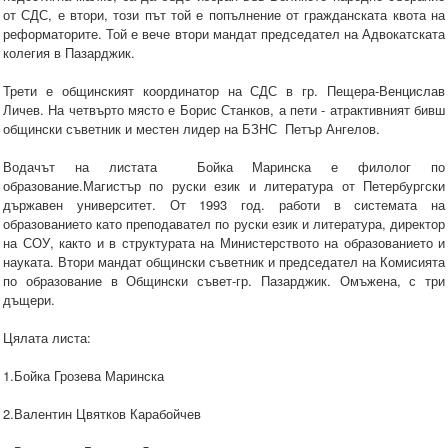
от СДС, е втори, този път той е попълнение от гражданската квота на
реформаторите. Той е вече втори мандат председател на Адвокатската
колегия в Пазарджик.
Трети е общинският координатор на СДС в гр. Пещера-Венцислав
Личев. На четвърто място е Борис Станков, а пети - атрактивният бивш
общински съветник и местен лидер на БЗНС Петър Ангелов.
Водачът на листата Бойка Маринска е филолог по
образование.Магистър по руски език и литература от Петербургски
държавен университет. От 1993 год. работи в системата на
образованието като преподавател по руски език и литература, директор
на СОУ, както и в структурата на Министерството на образованието и
науката. Втори мандат общински съветник и председател на Комисията
по образование в Общински съвет-гр. Пазарджик. Омъжена, с три
дъщери.
Цялата листа:
1.Бойка Грозева Маринска
2.Валентин Цвятков Карабойчев