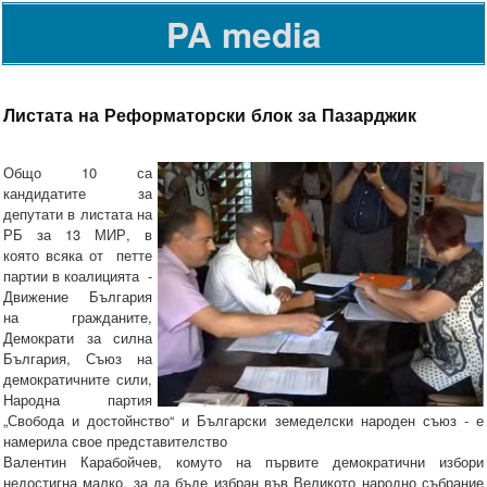
PA media
Листата на Реформаторски блок за Пазарджик
Общо 10 са
кандидатите за
депутати в листата на
РБ за 13 МИР, в
която всяка от петте
партии в коалицията -
Движение България
на гражданите,
Демократи за силна
България, Съюз на
демократичните сили,
Народна партия
„Свобода и достойнство“ и Български земеделски народен съюз - е
намерила свое представителство
Валентин Карабойчев, комуто на първите демократични избори
недостигна малко, за да бъде избран във Великото народно събрание