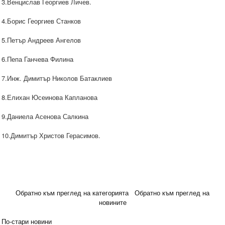
3.Венцислав Георгиев Личев.
4.Борис Георгиев Станков
5.Петър Андреев Ангелов
6.Пепа Ганчева Филина
7.Инж. Димитър Николов Батаклиев
8.Елихан Юсеинова Капланова
9.Даниела Асенова Салкина
10.Димитър Христов Герасимов.
Обратно към преглед на категорията
Обратно към преглед на
новините
По-стари новини