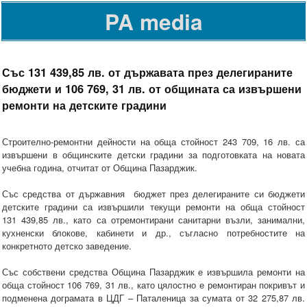
PA media
Със 131 439,85 лв. от държавата през делегираните
бюджети и 106 769, 31 лв. от общината са извършени
ремонти на детските градини
Строително-ремонтни дейности на обща стойност 243 709, 16 лв. са
извършени в общинските детски градини за подготовката на новата
учебна година, отчитат от Община Пазарджик.
Със средства от държавния бюджет през делегираните си бюджети
детските градини са извършили текущи ремонти на обща стойност
131 439,85 лв., като са отремонтирани санитарни възли, занимални,
кухненски блокове, кабинети и др., съгласно потребностите на
конкретното детско заведение.
Със собствени средства Община Пазарджик е извършила ремонти на
обща стойност 106 769, 31 лв., като цялостно е ремонтиран покривът и
подменена дограмата в ЦДГ – Паталеница за сумата от 32 275,87 лв.