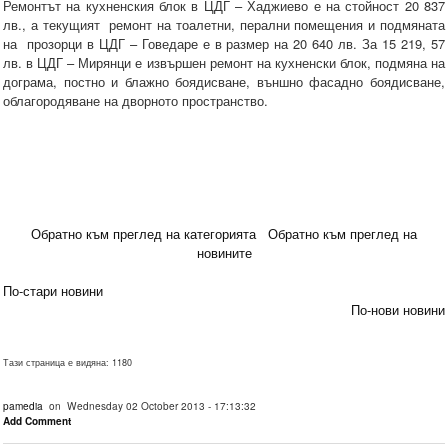
Ремонтът на кухненския блок в ЦДГ – Хаджиево е на стойност 20 837
лв., а текущият ремонт на тоалетни, перални помещения и подмяната
на прозорци в ЦДГ – Говедаре е в размер на 20 640 лв. За 15 219, 57
лв. в ЦДГ – Мирянци е извършен ремонт на кухненски блок, подмяна на
дограма, постно и блажно боядисване, външно фасадно боядисване,
облагородяване на дворното пространство.
Обратно към преглед на категорията
Обратно към преглед на
новините
По-стари новини
По-нови новини
Тази страница е видяна: 1180
pamedia
on Wednesday 02 October 2013 - 17:13:32
Add Comment