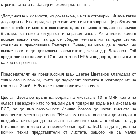
строителството на Западния околовръстен път.
"Допуснахме и слабости, но доказахме, че сме отговорни. Имаме какво
да дадем на България, защото сме честни и отговорни. Ще работим за
повече работни места в икономиката, за по-висок стандарт на всички
българи, за повече сигурност и справедливост. Аз и моите колеги
искаме вашия глас, за да се сбъдне мечтата ни за една силна,
стабилна и преуспяваща България. Знаем, че няма да е лесно, но
имаме волята да довършим започнатото", заяви д-р Баксанов. Той
представи и останалите 17 в листата на ГЕРБ и подчерта, че всички те
са хора от региона.
Председателят на предизборния щаб Цветан Цветанов благодари от
трибуната на всички, които ще подкрепят партията и благодарение на
които на 12 май ГЕРБ ще е първа политическа сила.
Цветан Цветанов връчи на водача на листата в 13-ти МИР карта на
област Пазарджик като го помоли да я подари на водача на листата на
БСП, за да има възможност Илияна Йотова да научи имената на
населените места в региона. "Не искам нашите опоненти да изпадат в
неудобна ситуация да не знаят населените места в областта. Д-р
Баксанов ще я изпрати в предизборния щаб на БСП, за да я дадат на
всички техни представители от листата, защото не са малко