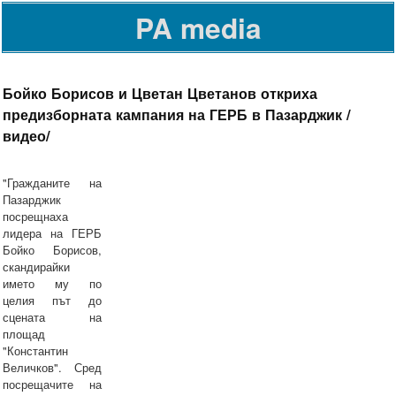
PA media
Бойко Борисов и Цветан Цветанов откриха
предизборната кампания на ГЕРБ в Пазарджик /
видео/
"Гражданите на
Пазарджик
посрещнаха
лидера на ГЕРБ
Бойко Борисов,
скандирайки
името му по
целия път до
сцената на
площад
"Константин
Величков". Сред
посрещачите на