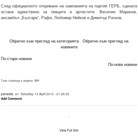
След официалното откриване на кампанията на партия ГЕРБ, сцената
остана единствено за певците и артистите: Веселин Маринов,
ансамбъл „Българе”, Рафи, Любомир Нейков и Димитър Рачков.
Обратно към преглед на категорията
Обратно към преглед на
новините
По-стари новини
По-нови новини
Тази страница е видяна: 884
pamedia
on Saturday 13 April 2013 - 21:25:25
Add Comment
.
View Full Site