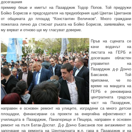
досегашния
премиер беше и кметът на Пазарджик Тодор Попов. Той придружи
Бойко Борисов и председателя на предизборния щаб Цветан Цветанов
от общината до площад "Константин Величков". Много граждани
пожелаха лично да стиснат ръката на Бойко Борисов, заявявайки, че
му вярват и отново ще му гласуват доверие.
Пръв на сцената се
качи водачът на
листата на ГЕРБ и
досегашен областен
управител на
Пазарджик д-р Дончо
Баксанов. Той
припомни, че по
време на мандата на
ГЕРБ е реновирана
централната градска
част на Пазарджик,
направен е основен ремонт на улиците, изградени са много детски
площадки, финансирани са проекти за енергийна ефективност в
училищата в Пазарджик, Панагюрище и Пещера, направен е основен
ремонт на пътя Батак-Доспат. Д-р Дончо Баксанов пое ангажимент за
започване на ремонта на Централната ж.п. гара в Пазарджик и на