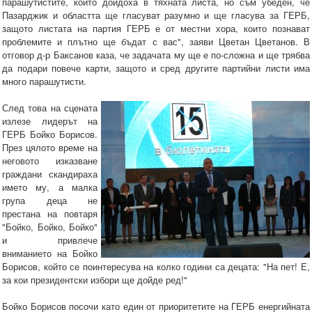
парашутистите, които дойдоха в тяхната листа, но съм убеден, че
Пазарджик и областта ще гласуват разумно и ще гласува за ГЕРБ,
защото листата на партия ГЕРБ е от местни хора, които познават
проблемите и плътно ще бъдат с вас", заяви Цветан Цветанов. В
отговор д-р Баксанов каза, че задачата му ще е по-сложна и ще трябва
да подари повече карти, защото и сред другите партийни листи има
много парашутисти.
След това на сцената
излезе лидерът на
ГЕРБ Бойко Борисов.
През цялото време на
неговото изказване
граждани скандираха
името му, а малка
група деца не
престана на повтаря
"Бойко, Бойко, Бойко"
и привлече
вниманието на Бойко
Борисов, който се поинтересува на колко години са децата: "На пет! Е,
за кои президентски избори ще дойде ред!"
Бойко Борисов посочи като един от приоритетите на ГЕРБ енергийната