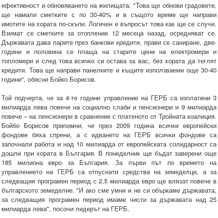
ефективност и обновяването на жилищата. "Това ще обнови градовете,
ще намали сметките с по 30-40% и в същото време ще направи
имотите на хората по-скъпи. Логичен е въпросът това как ще се случи.
Вземат се сметките за отопление 12 месеца назад, осредняват се.
Държавата дава парите през банкови кредити, прави се саниране, две-
години и половина се плаща на старите цени на електромери и
топломери и след това всичко си остава за вас, без хората да теглят
кредити. Това ще направи панелките и къщите използваеми още 30-40
години", обясни Бойко Борисов.
Той подчерта, че за 4-те години управление на ГЕРБ са изплатени 3
милиарда лева повече на социално слаби и пенсионери и 9 милиарда
повече – на пенсионери в сравнение с платеното от Тройната коалиция.
Бойбо Борисов припомни, че през 2009 година всички европейски
фондове бяха спрени, а с идването на ГЕРБ всички фондове са
започнали работа и над 10 милиарда от европейската солидарност са
дошли при хората в България. В понеделник ще бъдат заверени още
185 милиона евро за България. За първи път по времето на
управлението на ГЕРБ са отпуснати средства на земеделци, а за
следващия програмен период с 2,5 милиарда евро ще влязат повече в
българското земеделие. "И ако сме умни и не си объркаме държавата,
за следващия програмен период имаме чисти за държавата над 25
милиарда лева", посочи лидерът на ГЕРБ.