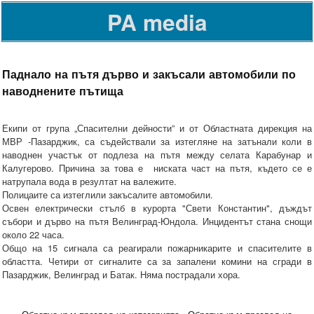
PA media
Паднало на пътя дърво и закъсали автомобили по
наводнените пътища
Екипи от група „Спасителни дейности” и от Областната дирекция на
МВР -Пазарджик, са съдействали за изтегляне на затънали коли в
наводнен участък от подлеза на пътя между селата Карабунар и
Калугерово. Причина за това е ниската част на пътя, където се е
натрупала вода в резултат на валежите.
Полицаите са изтеглили закъсалите автомобили.
Освен електрически стълб в курорта "Свети Константин", дъждът
събори и дърво на пътя Велинград-Юндола. Инцидентът стана снощи
около 22 часа.
Общо на 15 сигнала са реагирали пожарникарите и спасителите в
областта. Четири от сигналите са за запалени комини на сгради в
Пазарджик, Велинград и Батак. Няма пострадали хора.