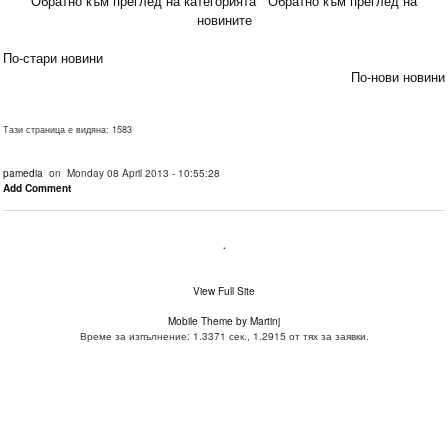
Обратно към преглед на категорията
Обратно към преглед на
новините
По-стари новини
По-нови новини
Тази страница е видяна: 1583
pamedia
on Monday 08 April 2013 - 10:55:28
Add Comment
.
View Full Site
Mobile Theme by Martinj
Време за изпълнение: 1.3371 сек., 1.2915 от тях за заявки.