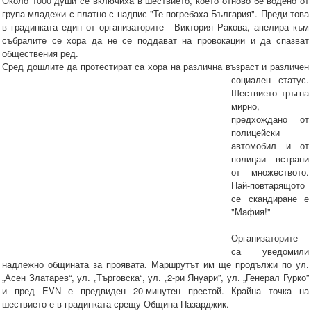
Около 1000 души се включиха в шествието, което отново бе водено от
група младежи с платно с надпис "Те погребаха България". Преди това
в градинката един от организаторите - Виктория Ракова, апелира към
събралите се хора да не се поддават на провокации и да спазват
обществения ред.
Сред дошлите да протестират са хора на различна възраст и различен
социален статус.
Шествието тръгна
мирно,
предхождано от
полицейски
автомобил и от
полицаи встрани
от множеството.
Най-повтарящото
се скандиране е
"Мафия!"
Организаторите
са уведомили
надлежно общината за проявата. Маршрутът им ще продължи по ул.
„Асен Златарев“, ул. „Търговска“, ул. „2-ри Януари”, ул. „Генерал Гурко”
и пред EVN е предвиден 20-минутен престой. Крайна точка на
шествието е в градинката срещу Община Пазарджик.