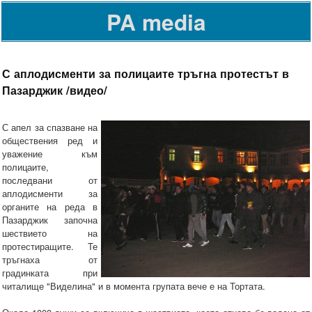
PA media
С аплодисменти за полицаите тръгна протестът в
Пазарджик /видео/
С апел за спазване на
обществения ред и
уважение към
полицаите,
последвани от
аплодисменти за
органите на реда в
Пазарджик започна
шествието на
протестиращите. Те
тръгнаха от
градинката при
читалище "Виделина" и в момента групата вече е на Тортата.