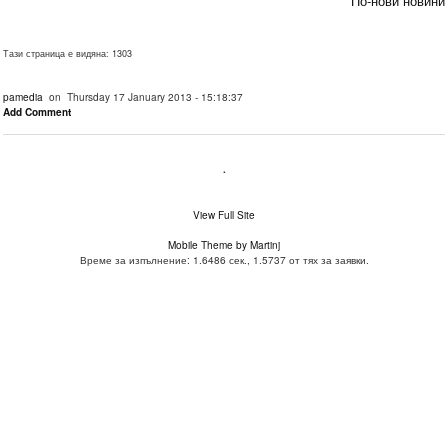
По-нови новини
Тази страница е видяна: 1303
pamedia
on Thursday 17 January 2013 - 15:18:37
Add Comment
.
View Full Site
Mobile Theme by Martinj
Време за изпълнение: 1.6486 сек., 1.5737 от тях за заявки.