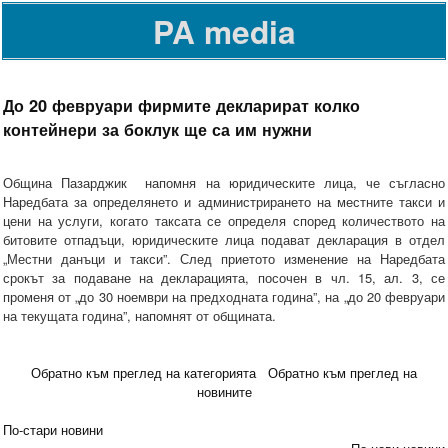
PA media
До 20 февруари фирмите декларират колко
контейнери за боклук ще са им нужни
Община Пазарджик напомня на юридическите лица, че съгласно
Наредбата за определянето и администрирането на местните такси и
цени на услуги, когато таксата се определя според количеството на
битовите отпадъци, юридическите лица подават декларация в отдел
„Местни данъци и такси”. След приетото изменение на Наредбата
срокът за подаване на декларацията, посочен в чл. 15, ал. 3, се
променя от „до 30 ноември на предходната година”, на „до 20 февруари
на текущата година”, напомнят от общината.
Обратно към преглед на категорията
Обратно към преглед на
новините
По-стари новини